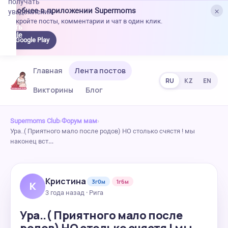
получать
×
Удобнее в приложении Supermoms
уведомления.
Откройте посты, комментарии и чат в один клик.
качать
 Google
Google Play
lay
Главная
Лента постов
RU
KZ
EN
Викторины
Блог
Supermoms Club
›
Форум мам
›
Ура..( Приятного мало после родов) НО столько счястя ! мы
наконец вст…
Кристина
3г0м
1г6м
К
3 года назад · Рига
Ура..( Приятного мало после