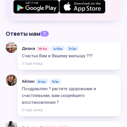
Ответы мам
7
Диана
18г9м
4г10м
3г2м
Счастья Вам и Вашему малышу ???
3 года назад
Айлин
9г4м
3г1м
Поздравляю ? растите здоровыми и
счастливыми, вам скорейшего
восстановления ?
3 года назад