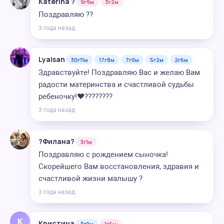
Katerina ?
9г9м
3г2м
Поздравляю ??
3 года назад
Lyaisan
30г11м
17г8м
7г0м
5г2м
2г6м
Здравствуйте! Поздравляю Вас и желаю Вам
радости материнства и счастливой судьбы
ребеночку!❤️????????
3 года назад
?Филана?
3г1м
Поздравляю с рождением сыночка!
Скорейшего Вам восстановления, здравия и
счастливой жизни малышу ?
3 года назад
К
Кристина
3г0м
1г6м