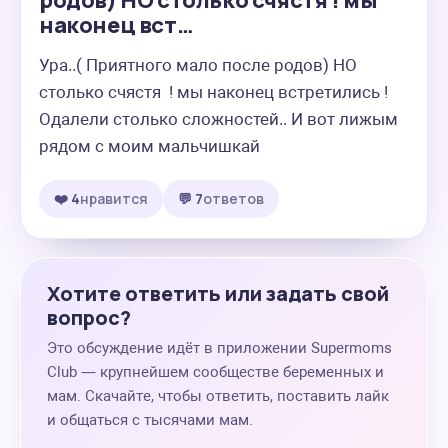
родов) НО столько счястя ! мы
наконец вст…
Ура..( Приятного мало после родов) НО 
столько счястя  ! мы наконец встретились !  
Одалели столько сложностей.. И вот лижым 
рядом с моим мальчишкай
❤️ 4
нравится
💬 7
ответов
Хотите ответить или задать свой
вопрос?
Это обсуждение идёт в приложении Supermoms
Club — крупнейшем сообществе беременных и
мам. Скачайте, чтобы ответить, поставить лайк
и общаться с тысячами мам.