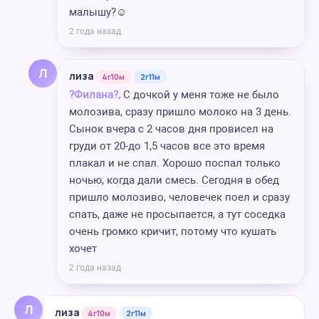
малышу?☺️
2 года назад
Л
лиза
4г10м
2г11м
?Филана?,
С дочкой у меня тоже не было
молозива, сразу пришло молоко на 3 день.
Сынок вчера с 2 часов дня провисел на
груди от 20-до 1,5 часов все это время
плакал и не спал. Хорошо поспал только
ночью, когда дали смесь. Сегодня в обед
пришло молозиво, человечек поел и сразу
спать, даже не просыпается, а тут соседка
очень громко кричит, потому что кушать
хочет
2 года назад
Л
лиза
4г10м
2г11м