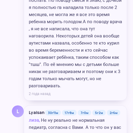
поспать. По поводу смеси я знаю, с дочкой
я полностью гв наладила только после 2
месяцев, не могла же я все это время
ребенка морить голодом.А по поводу врача
, я не все написала, что она тут
наговорила. Некоторых детей она вообще
аутистами назвала, особенно те кто курил
во время беременности и кто сейчас
успокаивает ребёнка, таким способом как
"тшш". По её мнению мы с детьми больше
никак не разговариваем и поэтому они к 3
годам только мычать могут, но не
разговаривать.
2 года назад
L
Lyaisan
30г11м
17г8м
7г0м
5г2м
2г6м
лиза,
Не ну реально не нормальная
педиатр, согласна с Вами. А то что он у вас