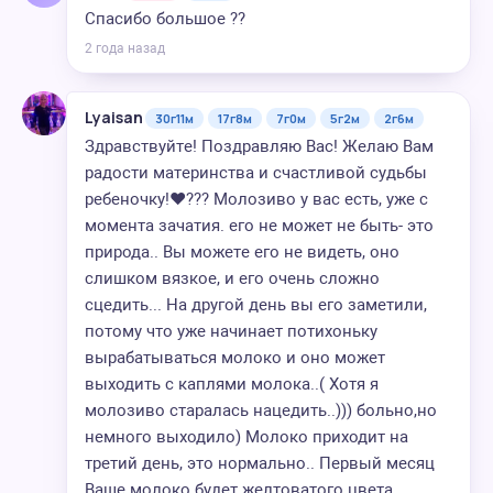
Спасибо большое ??
2 года назад
Lyaisan
30г11м
17г8м
7г0м
5г2м
2г6м
Здравствуйте! Поздравляю Вас! Желаю Вам
радости материнства и счастливой судьбы
ребеночку!❤️??? Молозиво у вас есть, уже с
момента зачатия. его не может не быть- это
природа.. Вы можете его не видеть, оно
слишком вязкое, и его очень сложно
сцедить... На другой день вы его заметили,
потому что уже начинает потихоньку
вырабатываться молоко и оно может
выходить с каплями молока..( Хотя я
молозиво старалась нацедить..))) больно,но
немного выходило) Молоко приходит на
третий день, это нормально.. Первый месяц
Ваше молоко будет желтоватого цвета,