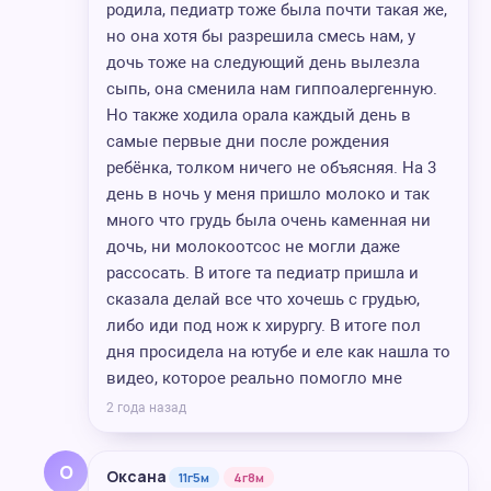
родила, педиатр тоже была почти такая же,
но она хотя бы разрешила смесь нам, у
дочь тоже на следующий день вылезла
сыпь, она сменила нам гиппоалергенную.
Но также ходила орала каждый день в
самые первые дни после рождения
ребёнка, толком ничего не объясняя. На 3
день в ночь у меня пришло молоко и так
много что грудь была очень каменная ни
дочь, ни молокоотсос не могли даже
рассосать. В итоге та педиатр пришла и
сказала делай все что хочешь с грудью,
либо иди под нож к хирургу. В итоге пол
дня просидела на ютубе и еле как нашла то
видео, которое реально помогло мне
2 года назад
О
Оксана
11г5м
4г8м