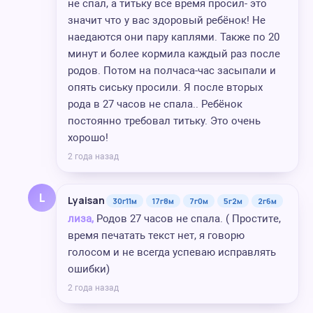
не спал, а титьку все время просил- это
значит что у вас здоровый ребёнок! Не
наедаются они пару каплями. Также по 20
минут и более кормила каждый раз после
родов. Потом на полчаса-час засыпали и
опять сиську просили. Я после вторых
рода в 27 часов не спала.. Ребёнок
постоянно требовал титьку. Это очень
хорошо!
2 года назад
L
Lyaisan
30г11м
17г8м
7г0м
5г2м
2г6м
лиза,
Родов 27 часов не спала. ( Простите,
время печатать текст нет, я говорю
голосом и не всегда успеваю исправлять
ошибки)
2 года назад