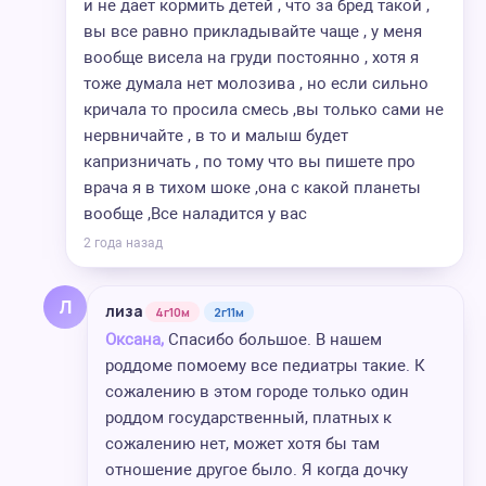
и не дает кормить детей , что за бред такой ,
вы все равно прикладывайте чаще , у меня
вообще висела на груди постоянно , хотя я
тоже думала нет молозива , но если сильно
кричала то просила смесь ,вы только сами не
нервничайте , в то и малыш будет
капризничать , по тому что вы пишете про
врача я в тихом шоке ,она с какой планеты
вообще ,Все наладится у вас
2 года назад
Л
лиза
4г10м
2г11м
Оксана,
Спасибо большое. В нашем
роддоме помоему все педиатры такие. К
сожалению в этом городе только один
роддом государственный, платных к
сожалению нет, может хотя бы там
отношение другое было. Я когда дочку