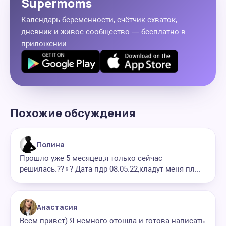
Supermoms
Календарь беременности, счётчик схваток,
дневник и живое сообщество — бесплатно в
приложении.
Похожие обсуждения
Полина
Прошло уже 5 месяцев,я только сейчас
решилась.??‍♀️? Дата пдр 08.05.22,кладут меня пл...
Анастасия
Всем привет) Я немного отошла и готова написать