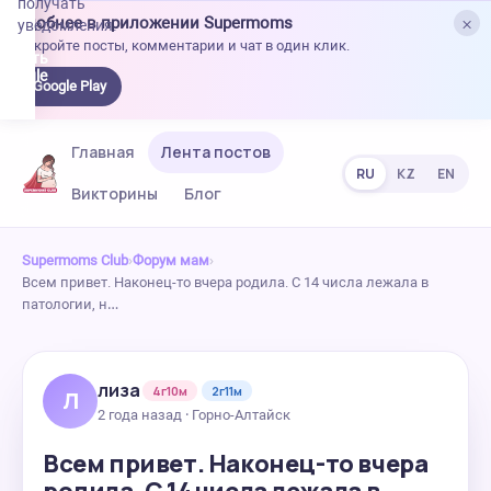
получать
×
Удобнее в приложении Supermoms
уведомления.
Откройте посты, комментарии и чат в один клик.
качать
 Google
Google Play
lay
Главная
Лента постов
RU
KZ
EN
Викторины
Блог
Supermoms Club
›
Форум мам
›
Всем привет. Наконец-то вчера родила. С 14 числа лежала в
патологии, н…
лиза
4г10м
2г11м
Л
2 года назад · Горно-Алтайск
Всем привет. Наконец-то вчера