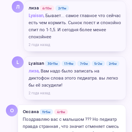
Л
лиза
4г10м
2г11м
Lyaisan,
Бывает... самое главное что сейчас
есть чем кормить. Сынок поест и спокойно
спит по 1-1,5. И сегодня более менее
спокойнее
2 года назад
L
Lyaisan
30г11м
17г8м
7г0м
5г2м
2г6м
лиза,
Вам надо было записать на
диктофон слова этого педиатра. вы легко
бы её засудили!
2 года назад
О
Оксана
11г5м
4г8м
Поздравляю вас с малышом ??? Но педиатр
правда странная , что значит отменяет смесь