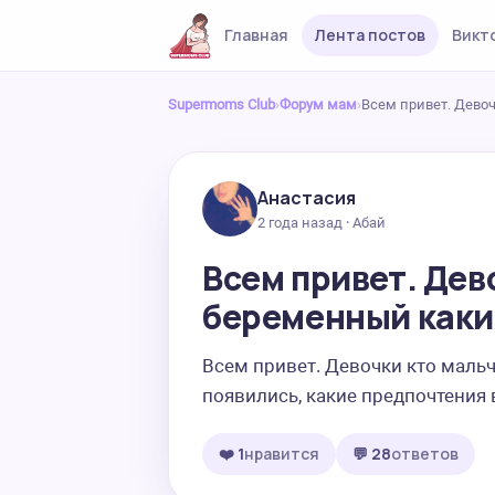
Главная
Лента постов
Викт
Supermoms Club
›
Форум мам
›
Всем привет. Дево
Анастасия
2 года назад · Абай
Всем привет. Дев
беременный какие
Всем привет. Девочки кто маль
появились, какие предпочтения в
❤️ 1
нравится
💬 28
ответов