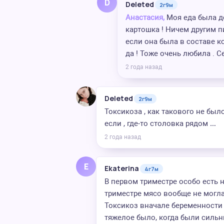
D
Deleted
2г9м
Анастасия,
Моя еда была до
картошка ! Ничем другим п
если она была в составе ко
да ! Тоже очень любила . С
2 года назад
Deleted
2г9м
Токсикоза , как такового не был
если , где-то столовка рядом …
2 года назад
E
Ekaterina
4г7м
В первом триместре особо есть 
триместре мясо вообще не могла 
Токсикоз вначале беременности б
тяжелое было, когда были сильн