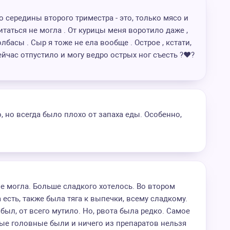
 середины второго триместра - это, только мясо и
итаться не могла . От курицы меня воротило даже ,
лбасы . Сыр я тоже не ела вообще . Острое , кстати,
ейчас отпустило и могу ведро острых ног съесть ?❤️‍?
о, но всегда было плохо от запаха еды. Особенно,
не могла. Больше сладкого хотелось. Во втором
есть, также была тяга к выпечки, всему сладкому.
ыл, от всего мутило. Но, рвота была редко. Самое
ые головные были и ничего из препаратов нельзя