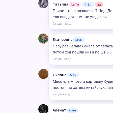
Татьяна
12г7м
4г5м
42
Привет, токс начался с 7 Нед. Д
ела сладкого, тут не угадаешь
2 года назад
Екатерина
5г0м
Пару раз бегала бекала от запаха 
потом ход пошли киви по шт 6-8
2 года назад
Оксана
3г4м
Мясо ела много и картошку.Кури
постоянно хотела китайскую лап
2 года назад
Алёна?
4г9м