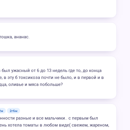
тошка, ананас.
был ужасный от 6 до 13 недель где то, до конца
 в эту б токсикоза почти не было, и в первой и в
дца, оливье и мяса побольше?
2м
2г6м
енности разные и все мальчики.. с первым был
чень хотела томаты в любом виде( свежем, жареном,