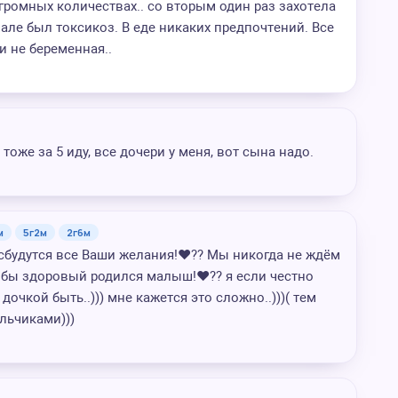
громных количествах.. со вторым один раз захотела
чале был токсикоз. В еде никаких предпочтений. Все
 и не беременная..
оже за 5 иду, все дочери у меня, вот сына надо.
м
5г2м
2г6м
сбудутся все Ваши желания!❤️?? Мы никогда не ждём
 бы здоровый родился малыш!❤️?? я если честно
дочкой быть..))) мне кажется это сложно..)))( тем
льчиками)))