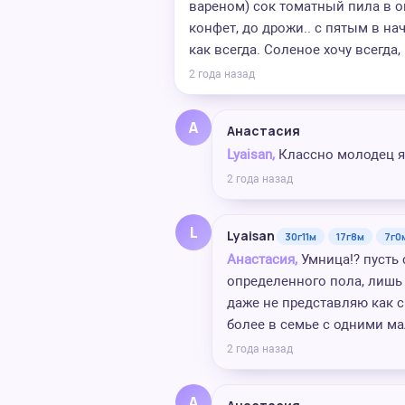
вареном) сок томатный пила в о
конфет, до дрожи.. с пятым в на
как всегда. Соленое хочу всегда,
2 года назад
А
Анастасия
Lyaisan,
Классно молодец я т
2 года назад
L
Lyaisan
30г11м
17г8м
7г0
Анастасия,
Умница!? пусть 
определенного пола, лишь
даже не представляю как с 
более в семье с одними ма
2 года назад
А