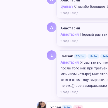
Анастасия
Lyaisan,
Спасибо большое ☺️
2 года назад
А
Анастасия
Анастасия,
Первый раз так
2 года назад
L
Lyaisan
30г11м
17г8м
7г0
Анастасия,
Я вас так поним
после того как при третьей
минимум четыре) мне стало 
хотя в этом году вырастила
не ем..)) все замораживаю 
2 года назад
Улпан
3г9м
1г7м