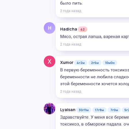
было пить.
2 года назад
H
Hadicha
42
Мясо, острая лапша, вареная кар
2 года назад
Xumor
4г2м
2г6м
10м0н
В первую беременность токсикоз 
беременности не любила сладкое,
этой беременности хочется холо
2 года назад
Lyaisan
30г11м
17г8м
7г0м
5г
Здравствуйте. У меня все берем
токсикоз, в обмороки падала. о