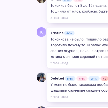
Токсикоз был от 8 до 16 недели.
Тошнило от мяса, колбасы, бурге
2 года назад
K
Kristina
4г1м
Токсикоза не было , тошнило ред
воротило почему то. И запах му
свежих огурцов , пока не отрави
хотела мел , мел хороший не нашл
2 года назад
Deleted
6г8м
4г6м
2г11м
42
У меня не было таксикоза вообщ
шашлыки салееные сладкие совс
2 года назад