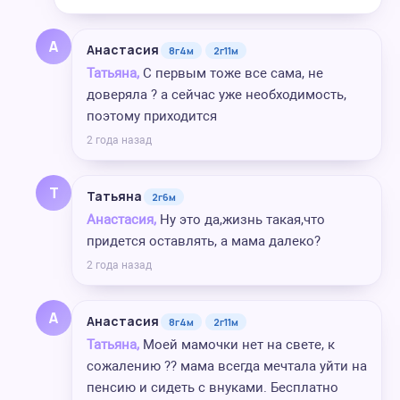
А
Анастасия
8г4м
2г11м
Татьяна,
С первым тоже все сама, не
доверяла ? а сейчас уже необходимость,
поэтому приходится
2 года назад
Т
Татьяна
2г6м
Анастасия,
Ну это да,жизнь такая,что
придется оставлять, а мама далеко?
2 года назад
А
Анастасия
8г4м
2г11м
Татьяна,
Моей мамочки нет на свете, к
сожалению ?? мама всегда мечтала уйти на
пенсию и сидеть с внуками. Бесплатно