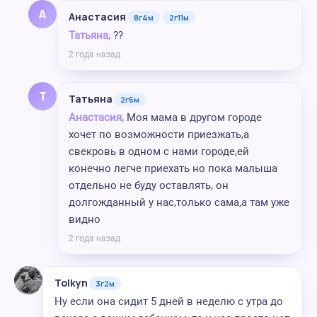
А
Анастасия
8г4м
2г11м
Татьяна,
??
2 года назад
Т
Татьяна
2г6м
Анастасия,
Моя мама в другом городе
хочет по возможности приезжать,а
свекровь в одном с нами городе,ей
конечно легче приехать но пока малыша
отдельно не буду оставлять, он
долгожданный у нас,только сама,а там уже
видно
2 года назад
Tolkyn
3г2м
Ну если она сидит 5 дней в неделю с утра до