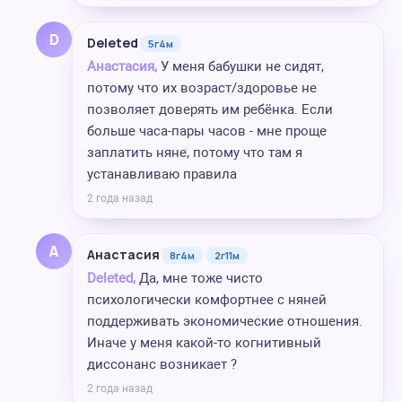
D
Deleted
5г4м
Анастасия,
У меня бабушки не сидят,
потому что их возраст/здоровье не
позволяет доверять им ребёнка. Если
больше часа-пары часов - мне проще
заплатить няне, потому что там я
устанавливаю правила
2 года назад
А
Анастасия
8г4м
2г11м
Deleted,
Да, мне тоже чисто
психологически комфортнее с няней
поддерживать экономические отношения.
Иначе у меня какой-то когнитивный
диссонанс возникает ?
2 года назад