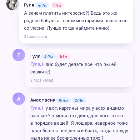
Гуля
4г7м
1г6м
А зачем платить интересно?) Ведь это же
родная бабушка.. с комментариями выше я не
согласна. Лучше тогда наймите няню)
2 года назад
Г
Гуля
4г7м
1г6м
Гуля,
Няня будет делать все, что вы ей
скажите)
2 года назад
А
Анастасия
8г4м
2г11м
Гуля,
Ну вот, картины мира у всех видимо
разные ? в моей это дико, для кого-то это
в порядке вещей. Я лошара, наверное тоже
надо было с неё деньги брать, когда посуду
мыла на ее бесчисленных тоях ?