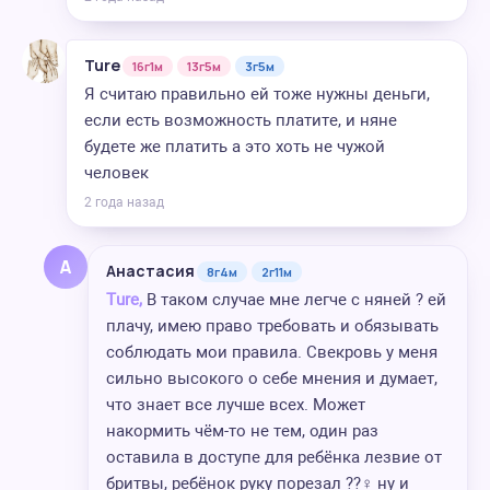
Ture
16г1м
13г5м
3г5м
Я считаю правильно ей тоже нужны деньги,
если есть возможность платите, и няне
будете же платить а это хоть не чужой
человек
2 года назад
А
Анастасия
8г4м
2г11м
Ture,
В таком случае мне легче с няней ? ей
плачу, имею право требовать и обязывать
соблюдать мои правила. Свекровь у меня
сильно высокого о себе мнения и думает,
что знает все лучше всех. Может
накормить чём-то не тем, один раз
оставила в доступе для ребёнка лезвие от
бритвы, ребёнок руку порезал ??‍♀️ ну и