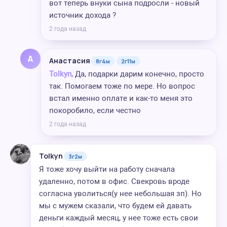
вот теперь внуки сына подросли - новый
источник дохода ?
2 года назад
А
Анастасия
8г4м
2г11м
Tolkyn,
Да, подарки дарим конечно, просто
так. Помогаем тоже по мере. Но вопрос
встал именно оплате и как-то меня это
покоробило, если честно
2 года назад
Tolkyn
3г2м
Я тоже хочу выйти на работу сначала
удаленно, потом в офис. Свекровь вроде
согласна уволиться(у нее небольшая зп). Но
мы с мужем сказали, что будем ей давать
деньги каждый месяц, у нее тоже есть свои