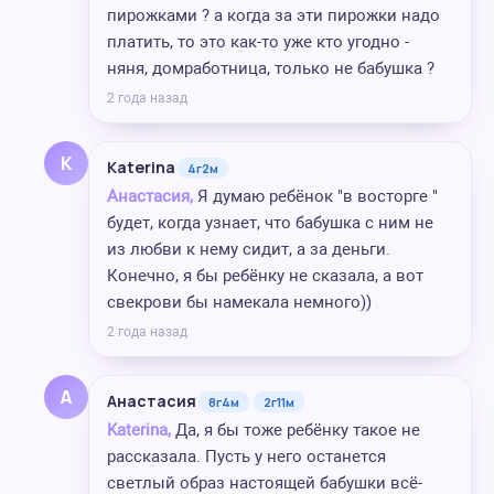
пирожками ? а когда за эти пирожки надо
платить, то это как-то уже кто угодно -
няня, домработница, только не бабушка ?
2 года назад
K
Katerina
4г2м
Анастасия,
Я думаю ребёнок "в восторге "
будет, когда узнает, что бабушка с ним не
из любви к нему сидит, а за деньги.
Конечно, я бы ребёнку не сказала, а вот
свекрови бы намекала немного))
2 года назад
А
Анастасия
8г4м
2г11м
Katerina,
Да, я бы тоже ребёнку такое не
рассказала. Пусть у него останется
светлый образ настоящей бабушки всё-