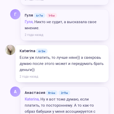
Г
Гуля
4г7м
1г6м
Гуля,
Никто не судит, а высказала свое
мнение.
2 года назад
Katerina
4г2м
Если уж платить, то лучше няне)) а свекровь
думаю после этого может и передумать брать
деньги))
2 года назад
А
Анастасия
8г4м
2г11м
Katerina,
Ну я вот тоже думаю, если
платить, то постороннему. А то как-то
образ бабушки у меня ассоциируется с