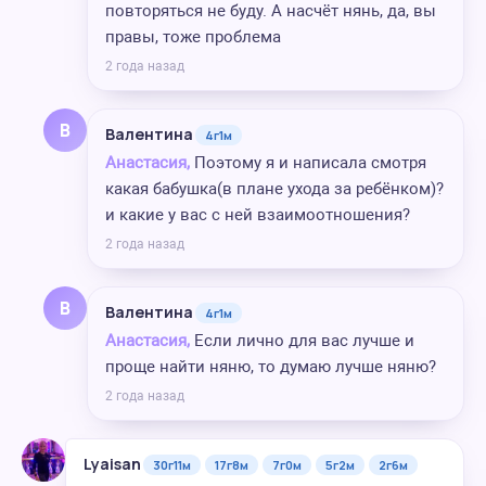
повторяться не буду. А насчёт нянь, да, вы
правы, тоже проблема
2 года назад
В
Валентина
4г1м
Анастасия,
Поэтому я и написала смотря
какая бабушка(в плане ухода за ребёнком)?
и какие у вас с ней взаимоотношения?
2 года назад
В
Валентина
4г1м
Анастасия,
Если лично для вас лучше и
проще найти няню, то думаю лучше няню?
2 года назад
Lyaisan
30г11м
17г8м
7г0м
5г2м
2г6м