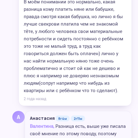
В моём понимании это нормально, какая
разница кому платить няне или бабушке,
правда смотря какая бабушка, но лично я бы
лучше свекрови платила чем не знакомой
тёте, у любого человека свои материальные
потребности и сидеть постоянно с ребёнком
это тоже не малый труд, а труд как
говориться должен быть оплачен) лично у
нас найти нормальную няню тоже очень
проблематично и стоит ой как не дешево и
плюс я например не доверяю незнакомым
людям(сопрут например что нибудь из
квартиры или с ребёнком что то сделают).
2 года назад
А
Анастасия
8г4м
2г11м
Валентина,
Разница есть, выше уже писала
своё мнение по этому поводу, поэтому