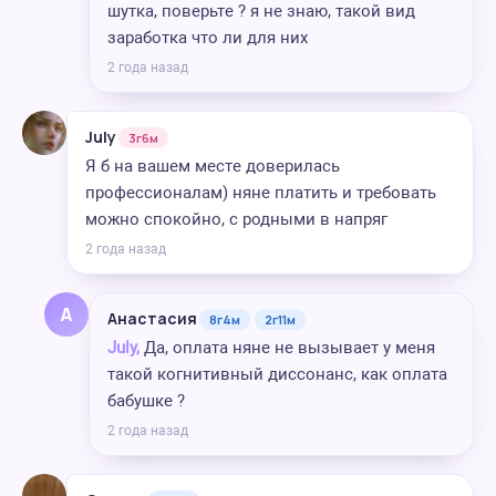
шутка, поверьте ? я не знаю, такой вид
заработка что ли для них
2 года назад
July
3г6м
Я б на вашем месте доверилась
профессионалам) няне платить и требовать
можно спокойно, с родными в напряг
2 года назад
А
Анастасия
8г4м
2г11м
July,
Да, оплата няне не вызывает у меня
такой когнитивный диссонанс, как оплата
бабушке ?
2 года назад