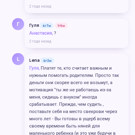
2 года назад
Г
Гуля
4г7м
1г6м
Анастасия,
?
2 года назад
L
Lena
4г2м
Гуля,
Платят те, кто считает важным и
нужным помогать родителям. Просто так
деньги они скорее всего не возьмут, а
мотивация "ты же не работаешь из-за
меня, сидишь с внуком" иногда
срабатывает. Прежде, чем судить ,
поставьте себя на место свекрови через
много лет - Вы готовы в ущерб всему
своему времени быть няней для
маленького ребенка (и это уже будучи в