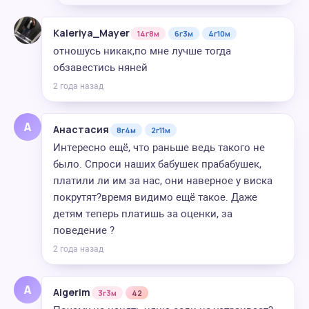
Kaleriya_Mayer
14г8м
6г3м
4г10м
отношусь никак,по мне лучше тогда
обзавестись няней
2 года назад
А
Анастасия
8г4м
2г11м
Интересно ещё, что раньше ведь такого не
было. Спроси наших бабушек прабабушек,
платили ли им за нас, они наверное у виска
покрутят?время видимо ещё такое. Даже
детям теперь платишь за оценки, за
поведение ?
2 года назад
A
Aigerim
3г3м
42