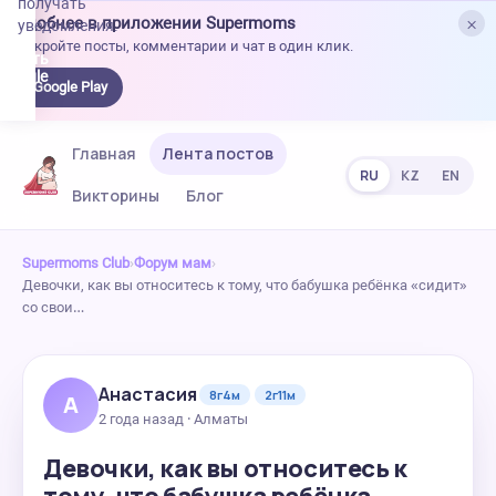
получать
×
Удобнее в приложении Supermoms
уведомления.
Откройте посты, комментарии и чат в один клик.
качать
 Google
Google Play
lay
Главная
Лента постов
RU
KZ
EN
Викторины
Блог
Supermoms Club
›
Форум мам
›
Девочки, как вы относитесь к тому, что бабушка ребёнка «сидит»
со свои…
Анастасия
8г4м
2г11м
А
2 года назад · Алматы
Девочки, как вы относитесь к