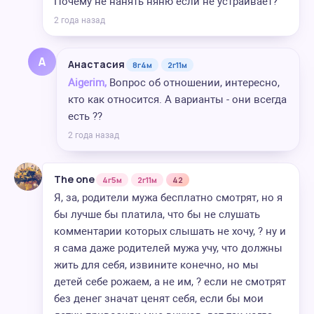
Почему не нанять няню если не устраивает?
2 года назад
А
Анастасия
8г4м
2г11м
Aigerim,
Вопрос об отношении, интересно,
кто как относится. А варианты - они всегда
есть ??
2 года назад
The one
4г5м
2г11м
42
Я, за, родители мужа бесплатно смотрят, но я
бы лучше бы платила, что бы не слушать
комментарии которых слышать не хочу, ? ну и
я сама даже родителей мужа учу, что должны
жить для себя, извините конечно, но мы
детей себе рожаем, а не им, ? если не смотрят
без денег значат ценят себя, если бы мои