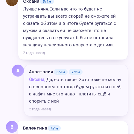
Оксана
3г4м
Лучше няня.Если вас что то будет не
устраивать вы всего скорей не сможете ей
сказать об этом и в итоге будете ругаться с
мужем и сказать ей не сможете что не
нуждаетесь в ее услугах.Я бы не оставила
женщину пенсионного возраста с детьми.
2 года назад
А
Анастасия
8г4м
2г11м
Оксана,
Да, есть такое. Хотя тоже не молчу
в основном, но тогда будем ругаться с ней,
а нафиг мне это надо - платить, ещё и
спорить с ней
2 года назад
В
Валентина
4г1м