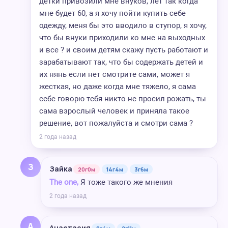
детки привозили мне внуков, лет так когда
мне будет 60, а я хочу пойти купить себе
одежду, меня бы это вводило в ступор, я хочу,
что бы внуки приходили ко мне на выходных
и все ? и своим детям скажу пусть работают и
зарабатывают так, что бы содержать детей и
их нянь если нет смотрите сами, может я
жесткая, но даже когда мне тяжело, я сама
себе говорю тебя никто не просил рожать, ты
сама взрослый человек и приняла такое
решение, вот пожалуйста и смотри сама ?
2 года назад
З
Зайка
20г0м
14г4м
3г6м
The one,
Я тоже такого же мнения
2 года назад
А
Анастасия