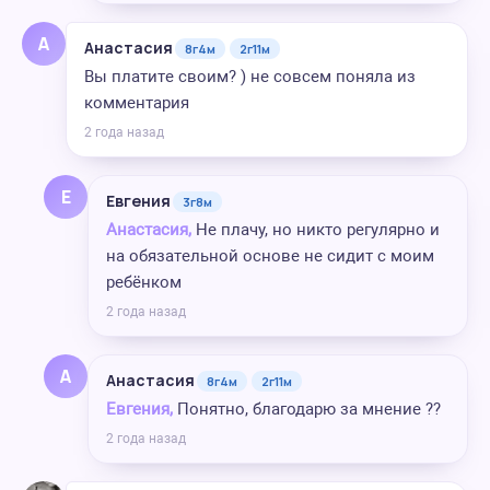
А
Анастасия
8г4м
2г11м
Вы платите своим? ) не совсем поняла из
комментария
2 года назад
Е
Евгения
3г8м
Анастасия,
Не плачу, но никто регулярно и
на обязательной основе не сидит с моим
ребёнком
2 года назад
А
Анастасия
8г4м
2г11м
Евгения,
Понятно, благодарю за мнение ??
2 года назад