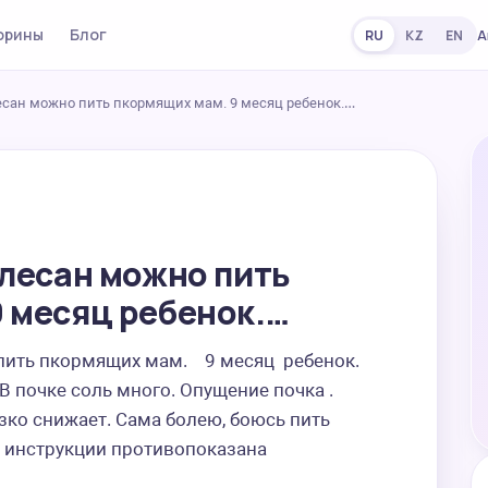
орины
Блог
А
RU
KZ
EN
лесан можно пить пкормящих мам. 9 месяц ребенок.…
олесан можно пить
9 месяц ребенок.…
ть пкормящих мам.    9 месяц  ребенок.    
В почке соль много. Опущение почка . 
зко снижает. Сама болею, боюсь пить 
 в инструкции противопоказана