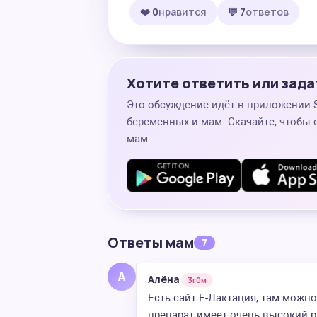
❤️ 0
нравится
💬 7
ответов
Хотите ответить или зада
Это обсуждение идёт в приложении
беременных и мам. Скачайте, чтобы 
мам.
Ответы мам
7
А
Алёна
3г0м
Есть сайт Е-Лактация, там можно
препарат имеет очень высокий р