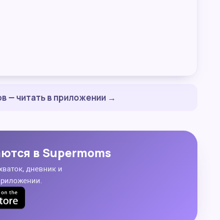
в — читать в приложении →
аются в Supermoms
хваток, дневник и
приложении.