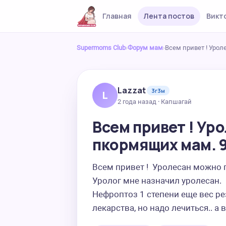
Главная
Лента постов
Викт
Supermoms Club
›
Форум мам
›
Всем привет ! Уро
Lazzat
3г3м
L
2 года назад · Капшагай
Всем привет ! Ур
пкормящих мам. 
Всем привет !  Уролесан можно пи
Уролог мне назначил уролесан.  
Нефроптоз 1 степени еще вес ре
лекарства, но надо лечиться.. а