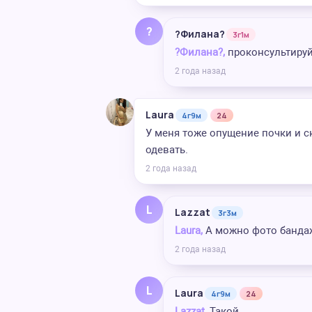
?
?Филана?
3г1м
?Филана?,
проконсультируй
2 года назад
Laura
4г9м
24
У меня тоже опущение почки и с
одевать.
2 года назад
L
Lazzat
3г3м
Laura,
А можно фото банда
2 года назад
L
Laura
4г9м
24
Lazzat,
Такой