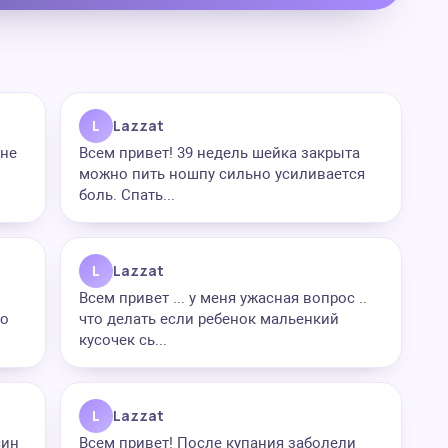
L
Lazzat
 не
Всем привет! 39 недель шейка закрыта
можно пить ношпу сильно усиливается
боль. Спать...
L
Lazzat
Всем привет ... у меня ужасная вопрос ..
но
что делать если ребенок мальенкий
кусочек сь...
L
Lazzat
син
Всем привет! После купания заболели