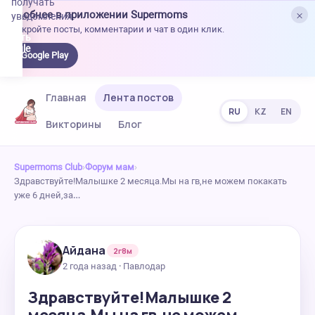
получать
×
Удобнее в приложении Supermoms
уведомления.
Откройте посты, комментарии и чат в один клик.
качать
 Google
Google Play
lay
Главная
Лента постов
RU
KZ
EN
Викторины
Блог
Supermoms Club
›
Форум мам
›
Здравствуйте!Малышке 2 месяца.Мы на гв,не можем покакать
уже 6 дней,за…
Айдана
2г8м
2 года назад · Павлодар
Здравствуйте!Малышке 2