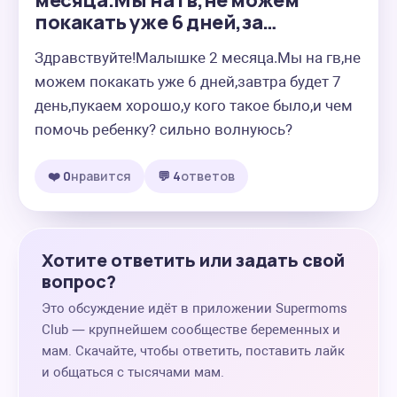
месяца.Мы на гв,не можем
покакать уже 6 дней,за…
Здравствуйте!Малышке 2 месяца.Мы на гв,не 
можем покакать уже 6 дней,завтра будет 7 
день,пукаем хорошо,у кого такое было,и чем 
помочь ребенку? сильно волнуюсь?
❤️ 0
нравится
💬 4
ответов
Хотите ответить или задать свой
вопрос?
Это обсуждение идёт в приложении Supermoms
Club — крупнейшем сообществе беременных и
мам. Скачайте, чтобы ответить, поставить лайк
и общаться с тысячами мам.