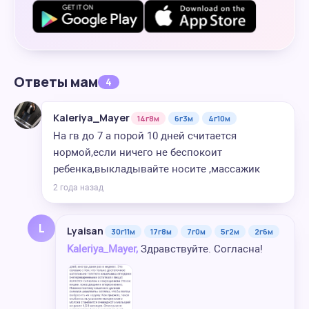
Ответы мам
4
Kaleriya_Mayer
14г8м
6г3м
4г10м
На гв до 7 а порой 10 дней считается
нормой,если ничего не беспокоит
ребенка,выкладывайте носите ,массажик
2 года назад
L
Lyaisan
30г11м
17г8м
7г0м
5г2м
2г6м
Kaleriya_Mayer,
Здравствуйте. Согласна!