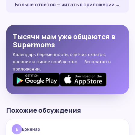
Больше ответов — читать в приложении →
Тысячи мам уже общаются в
Supermoms
Календарь беременности, счётчик схваток,
дневник и живое сообщество — бесплатно в
приложении.
Похожие обсуждения
Е
Еркеназ