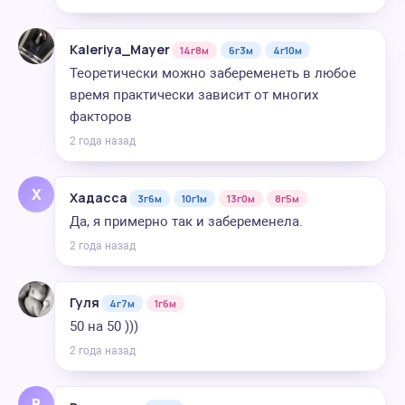
Kaleriya_Mayer
14г8м
6г3м
4г10м
Теоретически можно забеременеть в любое
время практически зависит от многих
факторов
2 года назад
Х
Хадасса
3г6м
10г1м
13г0м
8г5м
Да, я примерно так и забеременела.
2 года назад
Гуля
4г7м
1г6м
50 на 50 )))
2 года назад
В