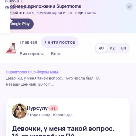
получать
×
Удобнее в приложении Supermoms
уведомления.
Откройте посты, комментарии и чат в один клик.
качать
 Google
Google Play
lay
Главная
Лента постов
RU
KZ
EN
Викторины
Блог
Supermoms Club
›
Форум мам
›
Девочки, у меня такой вопрос. 16-го числа был ПА
незащищенный, 20-го п…
Нурсулу
42
2 года назад · Караганда
Девочки, у меня такой вопрос.