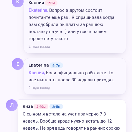
К
Ксения
1г11м
Ekaterina,
Вопрос в другом состоит
почитайте еще раз . Я спрашивала когда
вам одобрили выплаты за раннюю
поставку на учет ) или у вас в вашем
городе нету такого
2 года назад
E
Ekaterina
4г7м
Ксения,
Если официально работаете. То
все выплаты после 30 недели приходят.
2 года назад
Л
лиза
4г10м
2г11м
С сыном я встала на учет примерно 7-8
недель. Вообще вроде нужно встать до 12
недель. Не зря ведь говорят на ранних сроках