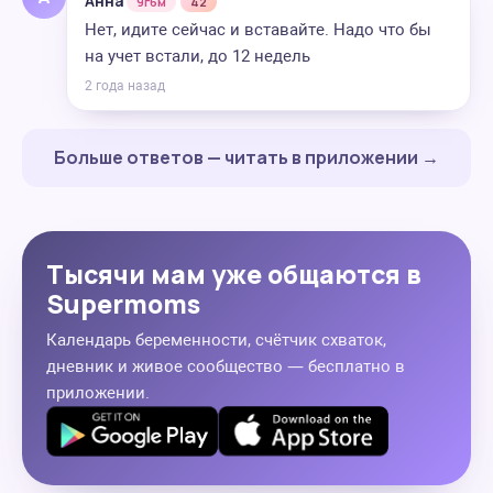
Анна
9г6м
42
Нет, идите сейчас и вставайте. Надо что бы
на учет встали, до 12 недель
2 года назад
Больше ответов — читать в приложении →
Тысячи мам уже общаются в
Supermoms
Календарь беременности, счётчик схваток,
дневник и живое сообщество — бесплатно в
приложении.