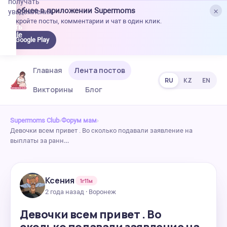
получать
×
Удобнее в приложении Supermoms
уведомления.
Откройте посты, комментарии и чат в один клик.
качать
 Google
Google Play
lay
Главная
Лента постов
RU
KZ
EN
Викторины
Блог
Supermoms Club
›
Форум мам
›
Девочки всем привет . Во сколько подавали заявление на
выплаты за ранн…
Ксения
1г11м
2 года назад · Воронеж
Девочки всем привет . Во