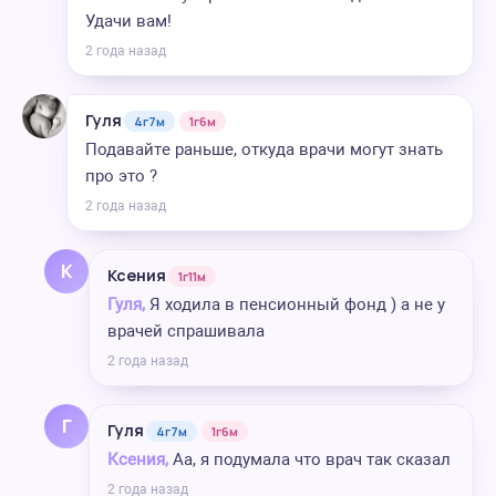
Удачи вам!
2 года назад
Гуля
4г7м
1г6м
Подавайте раньше, откуда врачи могут знать
про это ?
2 года назад
К
Ксения
1г11м
Гуля,
Я ходила в пенсионный фонд ) а не у
врачей спрашивала
2 года назад
Г
Гуля
4г7м
1г6м
Ксения,
Аа, я подумала что врач так сказал
2 года назад