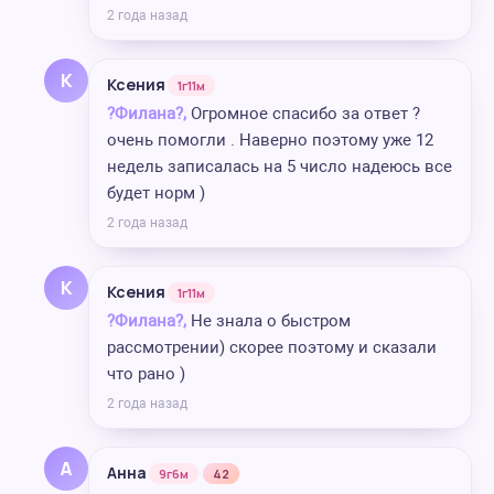
2 года назад
К
Ксения
1г11м
?Филана?,
Огромное спасибо за ответ ?
очень помогли . Наверно поэтому уже 12
недель записалась на 5 число надеюсь все
будет норм )
2 года назад
К
Ксения
1г11м
?Филана?,
Не знала о быстром
рассмотрении) скорее поэтому и сказали
что рано )
2 года назад
А
Анна
9г6м
42