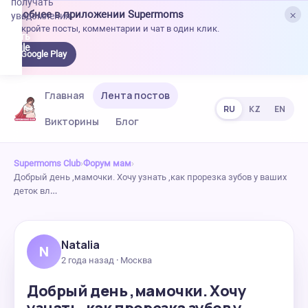
получать
×
Удобнее в приложении Supermoms
уведомления.
Откройте посты, комментарии и чат в один клик.
качать
 Google
Google Play
lay
Главная
Лента постов
RU
KZ
EN
Викторины
Блог
Supermoms Club
›
Форум мам
›
Добрый день ,мамочки. Хочу узнать ,как прорезка зубов у ваших
деток вл…
Natalia
N
2 года назад · Москва
Добрый день ,мамочки. Хочу