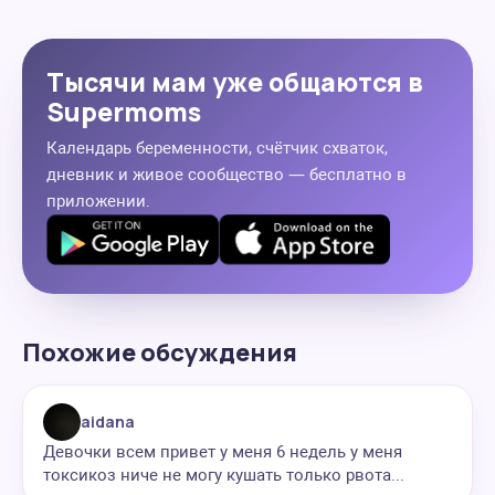
Тысячи мам уже общаются в
Supermoms
Календарь беременности, счётчик схваток,
дневник и живое сообщество — бесплатно в
приложении.
Похожие обсуждения
aidana
Девочки всем привет у меня 6 недель у меня
токсикоз ниче не могу кушать только рвота...