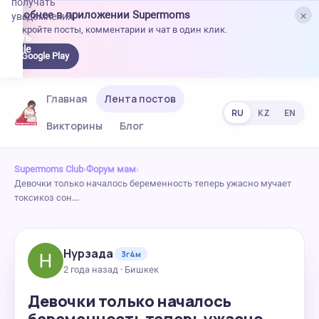
получать
×
Удобнее в приложении Supermoms
уведомления.
Откройте посты, комментарии и чат в один клик.
качать
 Google
Google Play
lay
Главная
Лента постов
RU
KZ
EN
Викторины
Блог
Supermoms Club
›
Форум мам
›
Девочки только началось беременность теперь ужасно мучает
токсикоз сон…
Нурзада
3г4м
2 года назад · Бишкек
Девочки только началось