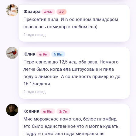
Жазира
4г6м
42
Прексетил пила. И в основном плмидором
спасалась помидор с хлебом ела)
2 года назад
Юлия
4г9м
1г10м
Перетерпела до 12,5 нед, оба раза. Немного
легче было, когда ела цитрусовые и пила
воду с лимоном. А сонливость примерно до
16-17недели.
2 года назад
Ксения
4г10м
2г7м
Мне мороженое помогало, белое пломбир,
это было единственное что я могла кушать.
Подруге помогала вода минеральная