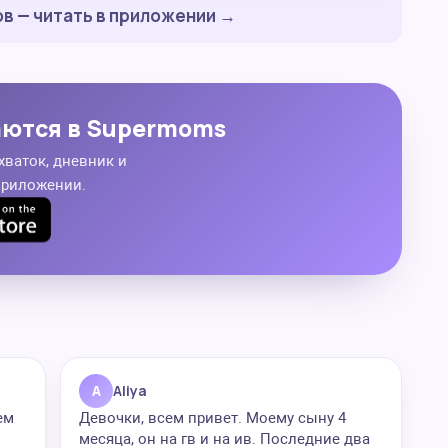
в — читать в приложении →
аются в Supermoms
хваток, дневник и
приложении.
A
Aliya
ем
Девочки, всем привет. Моему сыну 4
месяца, он на гв и на ив. Последние два