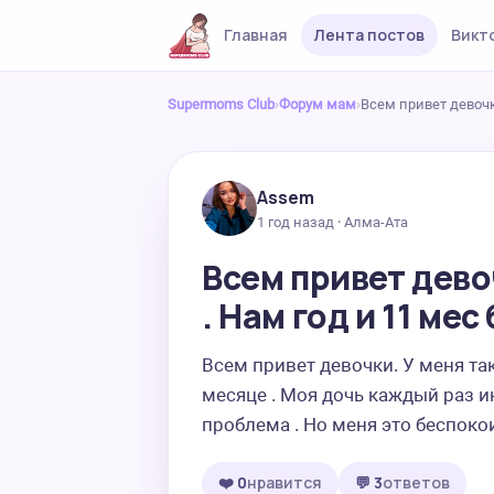
Главная
Лента постов
Викт
Supermoms Club
›
Форум мам
›
Всем привет девочки
Assem
1 год назад · Алма-Ата
Всем привет дево
. Нам год и 11 мес
Всем привет девочки. У меня так
месяце . Моя дочь каждый раз ик
проблема . Но меня это беспокои
❤️ 0
нравится
💬 3
ответов