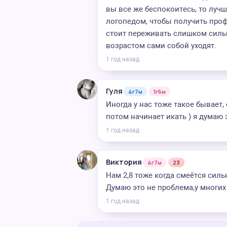
вы все же беспокоитесь, то луч
логопедом, чтобы получить про
стоит переживать слишком силь
возрастом сами собой уходят.
1 год назад
Гуля
4г7м
1г6м
Иногда у нас тоже такое бывает,
потом начинает икать ) я думаю
1 год назад
Виктория
4г7м
23
Нам 2,8 тоже когда смеётся силь
Думаю это не проблема,у многих
1 год назад