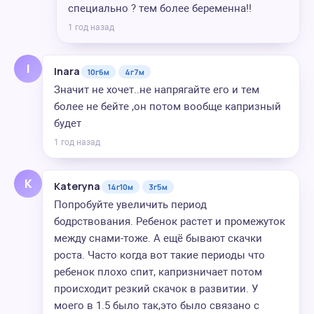
специально ? тем более беременна!!
1 год назад
I
Inara
10г6м
4г7м
Значит не хочет..не напрягайте его и тем
более не бейте ,он потом вообще капризный
будет
1 год назад
K
Kateryna
14г10м
3г5м
Попробуйте увеличить период
бодрствования. Ребенок растет и промежуток
между снами-тоже. А ещё бывают скачки
роста. Часто когда вот такие периоды что
ребенок плохо спит, капризничает потом
происходит резкий скачок в развитии. У
моего в 1.5 было так,это было связано с