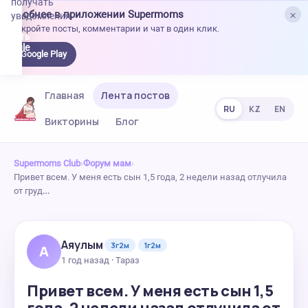
получать
×
Удобнее в приложении Supermoms
уведомления.
Откройте посты, комментарии и чат в один клик.
качать
 Google
Google Play
lay
Главная
Лента постов
RU
KZ
EN
Викторины
Блог
Supermoms Club
›
Форум мам
›
Привет всем. У меня есть сын 1,5 года, 2 недели назад отлучила
от груд…
Аяулым
3г2м
1г2м
А
1 год назад · Тараз
Привет всем. У меня есть сын 1,5