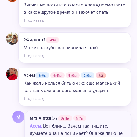
Значит не ложите его в это время,посмотрите
в какое другое время он захочет спать.
1 год назад
?Филана?
3г1м
Может на зубы капризничает так?
1 год назад
Асем
8г8м
6г11м
5г0м
2г9м
42
Как жаль нельзя бить он же еще маленький
как так можно своего малыша ударить
1 год назад
M
Mrs.Aletta✨?
3г11м
1г7м
Асем,
Вот блин… Зачем так пишите,
думаете она не понимает? Она же явно не