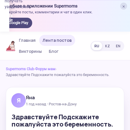
получать
×
Удобнее в приложении Supermoms
уведомления.
Откройте посты, комментарии и чат в один клик.
качать
 Google
Google Play
lay
Главная
Лента постов
RU
KZ
EN
Викторины
Блог
Supermoms Club
›
Форум мам
›
Здравствуйте Подскажите пожалуйста это беременность.
Яна
Я
1 год назад · Ростов-на-Дону
Здравствуйте Подскажите
пожалуйста это беременность.