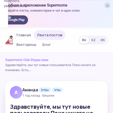
получать
×
Удобнее в приложении Supermoms
уведомления.
Откройте посты, комментарии и чат в один клик.
качать
 Google
Google Play
lay
Главная
Лента постов
RU
KZ
EN
Викторины
Блог
Supermoms Club
›
Форум мам
›
Здравствуйте, мы тут новые пользователи Пока ничего не
понимаю. Есть…
Аманда
3г10м
1г11м
А
1 год назад · Бишкек
Здравствуйте, мы тут новые