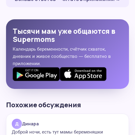
Тысячи мам уже общаются в
Supermoms
Календарь беременности, счётчик схваток,
дневник и живое сообщество — бесплатно в
приложении.
Похожие обсуждения
Д
Динара
Доброй ночи, есть тут мамы беременяшки