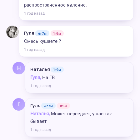
распространенное явление.
1 год назад
Гуля
4г7м
1г6м
Смесь кушаете ?
1 год назад
Н
Наталья
1г9м
Гуля,
На ГВ
1 год назад
Г
Гуля
4г7м
1г6м
Наталья,
Может переедает, у нас так
бывает
1 год назад