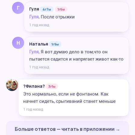
Г
Гуля
4г7м
1г6м
Гуля,
После отрыжки
1 год назад
Н
Наталья
1г9м
Гуля,
Я вот думаю дело в том,что он
пытается садится и напрягает живот как-то
1 год назад
?Филана?
3г1м
Это нормально, если не фонтаном. Как
начнет сидеть, срыгиваний станет меньше
1 год назад
Больше ответов — читать в приложении →