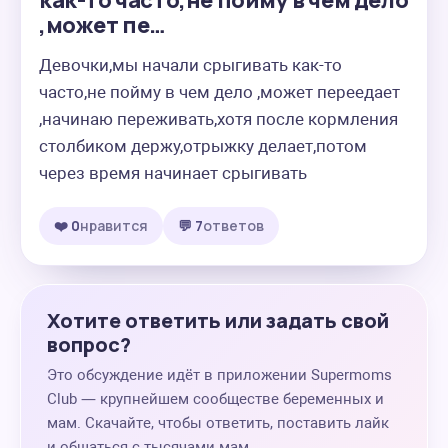
как-то часто,не пойму в чем дело
,может пе…
Девочки,мы начали срыгивать как-то 
часто,не пойму в чем дело ,может переедает 
,начинаю переживать,хотя после кормления 
столбиком держу,отрыжку делает,потом 
через время начинает срыгивать
❤️ 0
нравится
💬 7
ответов
Хотите ответить или задать свой
вопрос?
Это обсуждение идёт в приложении Supermoms
Club — крупнейшем сообществе беременных и
мам. Скачайте, чтобы ответить, поставить лайк
и общаться с тысячами мам.