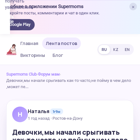
получать
×
Удобнее в приложении Supermoms
уведомления.
Откройте посты, комментарии и чат в один клик.
качать
 Google
Google Play
lay
Главная
Лента постов
RU
KZ
EN
Викторины
Блог
Supermoms Club
›
Форум мам
›
Девочки,мы начали срыгивать как-то часто,не пойму в чем дело
,может пе…
Наталья
1г9м
Н
1 год назад · Ростов-на-Дону
Девочки,мы начали срыгивать