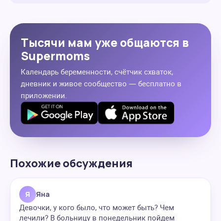
Тысячи мам уже общаются в
Supermoms
Календарь беременности, счётчик схваток,
дневник и живое сообщество — бесплатно в
приложении.
Похожие обсуждения
Я
Яна
Девочки, у кого было, что может быть? Чем
лечили? В больницу в понедельник пойдем