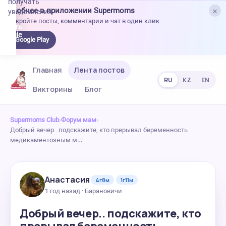
получать
×
Удобнее в приложении Supermoms
уведомления.
Откройте посты, комментарии и чат в один клик.
качать
 Google
Google Play
lay
Главная
Лента постов
RU
KZ
EN
Викторины
Блог
Supermoms Club
›
Форум мам
›
Добрый вечер.. подскажите, кто прерывал беременность
медикаментозным м…
Анастасия
4г8м
1г11м
1 год назад · Барановичи
Добрый вечер.. подскажите, кто