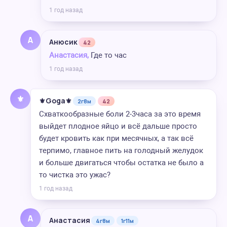
1 год назад
А
Анюсик
42
Анастасия,
Где то час
1 год назад
⚜
⚜️Goga⚜️
2г8м
42
Схваткообразные боли 2-3часа за это время
выйдет плодное яйцо и всё дальше просто
будет кровить как при месячных, а так всё
терпимо, главное пить на голодный желудок
и больше двигаться чтобы остатка не было а
то чистка это ужас?
1 год назад
А
Анастасия
4г8м
1г11м