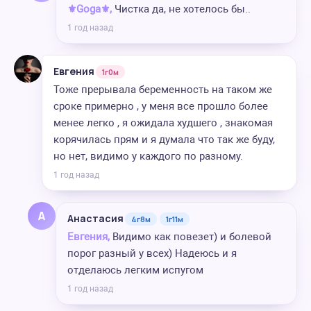
⚜️Goga⚜️,
Чистка да, не хотелось бы..
1 год назад
Евгения
1г0м
Тоже прерывала беременность на таком же
сроке примерно , у меня все прошло более
менее легко , я ожидала худшего , знакомая
корячилась прям и я думала что так же буду,
но нет, видимо у каждого по разному.
1 год назад
А
Анастасия
4г8м
1г11м
Евгения,
Видимо как повезет) и болевой
порог разный у всех) Надеюсь и я
отделаюсь легким испугом
1 год назад