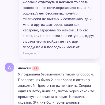
желание отдохнуть и наконец-то спать
полноценные ночи,перевесило желание
родить..5 лет бессонных ночей, я
физически не вытяну, к сожалению..да и
много других факторов, такие как
кесарево, здоровье по женски.. Но кто
знает, как повернется еще ситуация, вдруг
у врача что-то пойдет не так, или
передумаем в последний момент..
1 год назад
А
Анюсик
42
Я прерывала беременность таким способом.
Препарат , их было 2, приобрела в аптеке у
знакомой. Просто так их не купить. Сперва
одну таблетку выпила , потом через какой-то
промежуток времени вторую. Начались
схватки. Жуткие боли. Боль длилась