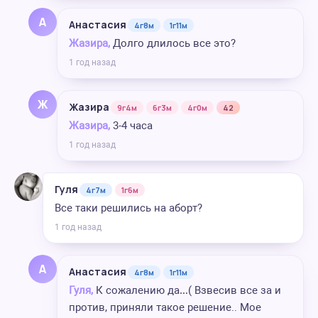
А
Анастасия
4г8м
1г11м
Жазира,
Долго длилось все это?
1 год назад
Ж
Жазира
9г4м
6г3м
4г0м
42
Жазира,
3-4 часа
1 год назад
Гуля
4г7м
1г6м
Все таки решились на аборт?
1 год назад
А
Анастасия
4г8м
1г11м
Гуля,
К сожалению да…( Взвесив все за и
против, приняли такое решение.. Мое