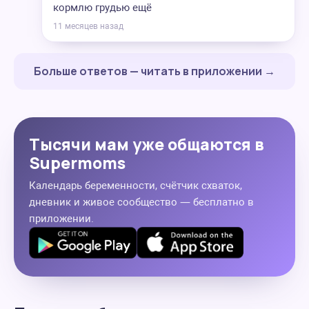
кормлю грудью ещё
11 месяцев назад
Больше ответов — читать в приложении →
Тысячи мам уже общаются в
Supermoms
Календарь беременности, счётчик схваток,
дневник и живое сообщество — бесплатно в
приложении.