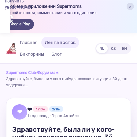
получать
×
Удобнее в приложении Supermoms
уведомления.
Откройте посты, комментарии и чат в один клик.
качать
 Google
Google Play
lay
Главная
Лента постов
RU
KZ
EN
Викторины
Блог
Supermoms Club
›
Форум мам
›
Здравствуйте, была ли у кого-нибудь похожая ситуация. 3й день
задержки…
❤️
4г10м
2г11м
❤
1 год назад · Горно-Алтайск
Здравствуйте, была ли у кого-