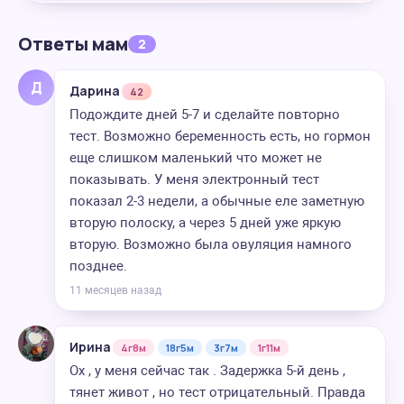
Ответы мам
2
Д
Дарина
42
Подождите дней 5-7 и сделайте повторно
тест. Возможно беременность есть, но гормон
еще слишком маленький что может не
показывать. У меня электронный тест
показал 2-3 недели, а обычные еле заметную
вторую полоску, а через 5 дней уже яркую
вторую. Возможно была овуляция намного
позднее.
11 месяцев назад
Ирина
4г8м
18г5м
3г7м
1г11м
Ох , у меня сейчас так . Задержка 5-й день ,
тянет живот , но тест отрицательный. Правда