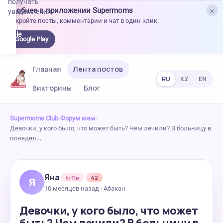
получать
×
Удобнее в приложении Supermoms
уведомления.
Откройте посты, комментарии и чат в один клик.
качать
 Google
Google Play
lay
Главная
Лента постов
RU
KZ
EN
Викторины
Блог
Supermoms Club
›
Форум мам
›
Девочки, у кого было, что может быть? Чем лечили? В больницу в
понедел…
Яна
4г11м
42
Я
10 месяцев назад · Абакан
Девочки, у кого было, что может