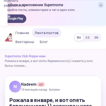
получать
×
Удобнее в приложении Supermoms
уведомления.
Откройте посты, комментарии и чат в один клик.
качать
 Google
Google Play
lay
Главная
Лента постов
RU
KZ
EN
Викторины
Блог
Supermoms Club
›
Форум мам
›
Рожала в январе, и вот опять беременность)) скажите у кого
былы похожи…
Nadeem
42
N
10 месяцев назад · Батуми
Рожала в январе, и вот опять