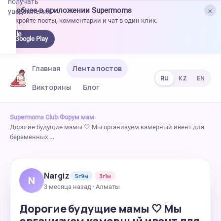
получать
×
Удобнее в приложении Supermoms
уведомления.
Откройте посты, комментарии и чат в один клик.
качать
 Google
Google Play
lay
Главная
Лента постов
RU
KZ
EN
Викторины
Блог
Supermoms Club
›
Форум мам
›
Дорогие будущие мамы 🤍 Мы организуем камерный ивент для
беременных …
Nargiz
5г9м
3г1м
N
3 месяца назад · Алматы
Дорогие будущие мамы 🤍 Мы