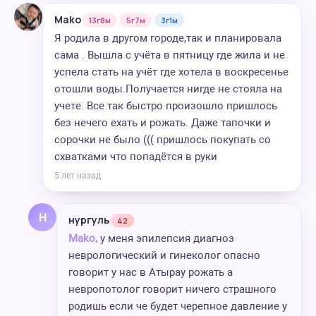
Mako
13г8м
5г7м
3г1м
Я родила в другом городе,так и планировала
сама . Вышла с учёта в пятницу где жила и не
успела стать на учёт где хотела в воскресенье
отошли воды.Получается нигде не стояла на
учете. Все так быстро произошло пришлось
без нечего ехать и рожать. Даже тапочки и
сорочки не было ((( пришлось покупать со
схватками что попадётся в руки
5 лет назад
Н
нургуль
42
Mako,
у меня эпилепсия диагноз
неврологический и гинеколог опасно
говорит у нас в Атырау рожать а
невропотолог говорит ничего страшного
родишь если че будет черепное давление у