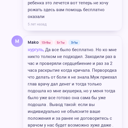
ребенка это лечется вот теперь не хочу
рожать здесь вам помощь бесплатно
оказали
5 лет назад
M
Mako
13г8м
5г7м
3г1м
нургуль,
Да все было бесплатно. Но ко мне
никто толком не подходил. Заходили раз в
час и проверяли сердцебиение и раз за 2
часа раскрытие когда кричала. Первородка
что делать от боли я не знала.Муж приехал
глав врачу дал денег и тогда только
подошла ко мне акушерка, но у меня тогда
было уже все готово она сама бы уже
подошла . Вывод такой: если вы
индивидуально не объясните ваше
положения и за ранее не договоритесь с
врачом у нас будет возможно хуже даже .