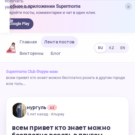
получать
×
Удобнее в приложении Supermoms
уведомления.
Откройте посты, комментарии и чат в один клик.
качать
 Google
Google Play
lay
Главная
Лента постов
RU
KZ
EN
Викторины
Блог
Supermoms Club
›
Форум мам
›
всем привет кто знает можно бесплатно роэать в другом городе
или толь…
нургуль
42
5 лет назад · Атырау
всем привет кто знает можно