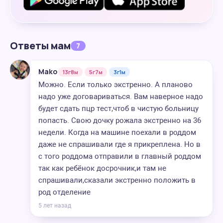
Ответы мам
7
Mako
13г8м
5г7м
3г1м
Можно. Если только экстренно. А планово
надо уже договариваться. Вам наверное надо
будет сдать пцр тест,чтоб в чистую больницу
попасть. Свою дочку рожала экстренно на 36
недели. Когда на машине поехали в роддом
даже не спрашивали где я прикреплена. Но в
с того роддома отправили в главный роддом
так как ребёнок досрочник,и там не
спрашивали,сказали экстренно положить в
род отделение
5 лет назад