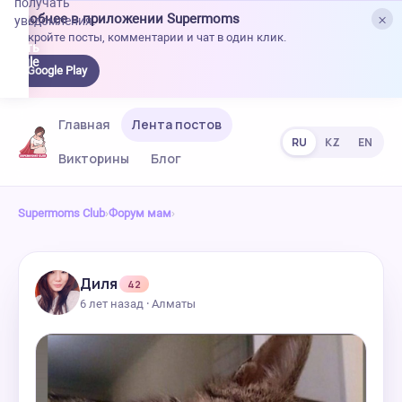
получать
×
Удобнее в приложении Supermoms
уведомления.
Откройте посты, комментарии и чат в один клик.
качать
 Google
Google Play
lay
Главная
Лента постов
RU
KZ
EN
Викторины
Блог
Supermoms Club
›
Форум мам
›
Диля
42
6 лет назад · Алматы