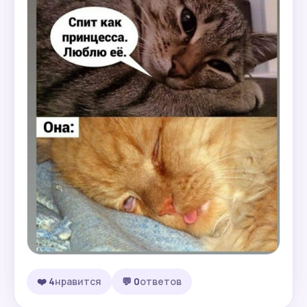
❤️ 4
нравится
💬 0
ответов