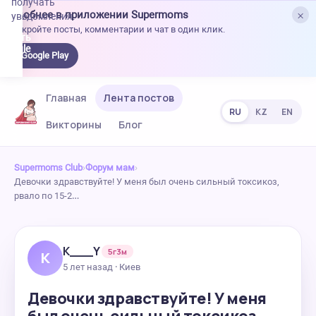
получать
×
Удобнее в приложении Supermoms
уведомления.
Откройте посты, комментарии и чат в один клик.
качать
 Google
Google Play
lay
Главная
Лента постов
RU
KZ
EN
Викторины
Блог
Supermoms Club
›
Форум мам
›
Девочки здравствуйте! У меня был очень сильный токсикоз,
рвало по 15-2…
K___Y
5г3м
K
5 лет назад · Киев
Девочки здравствуйте! У меня