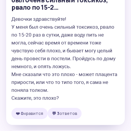
был очень сильный токсикоз,
рвало по 15-2…
Девочки здравствуйте!

У меня был очень сильный токсикоз, рвало 
по 15-20 раз в сутки, даже воду пить не 
могла, сейчас время от времени тоже 
чувствую себя плохо, и бывает могу целый 
день провести в постели. Пройдусь по дому 
немного, и опять ложусь.

Мне сказали что это плохо - может плацента 
прирости, или что то типо того, я сама не 
поняла толком.

Скажите, это плохо?
❤️ 0
нравится
💬 3
ответов