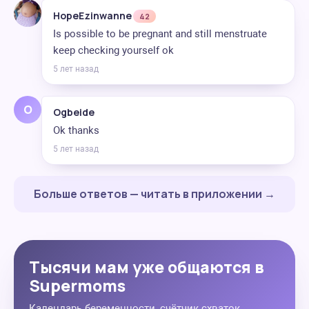
HopeEzinwanne
42
Is possible to be pregnant and still menstruate
keep checking yourself ok
5 лет назад
O
Ogbeide
Ok thanks
5 лет назад
Больше ответов — читать в приложении →
Тысячи мам уже общаются в
Supermoms
Календарь беременности, счётчик схваток,