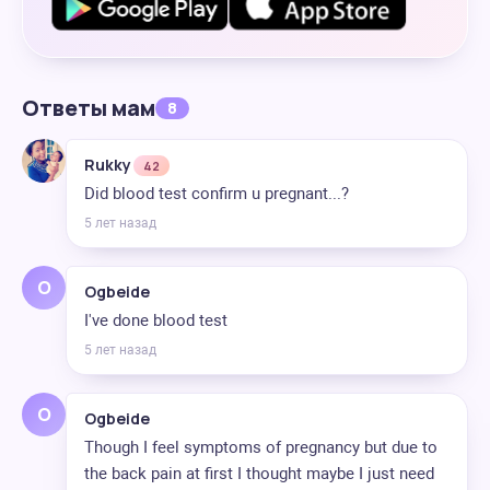
Ответы мам
8
Rukky
42
Did blood test confirm u pregnant...?
5 лет назад
O
Ogbeide
I've done blood test
5 лет назад
O
Ogbeide
Though I feel symptoms of pregnancy but due to
the back pain at first I thought maybe I just need