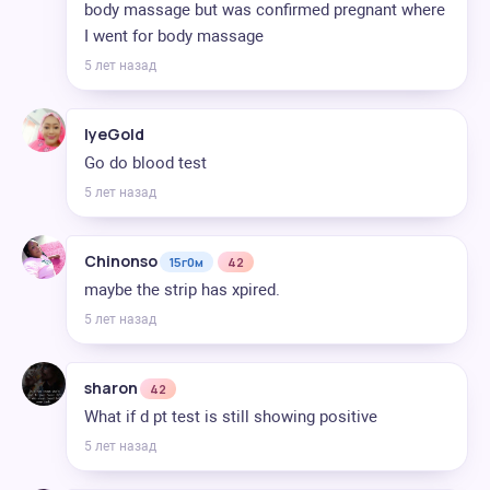
body massage but was confirmed pregnant where
I went for body massage
5 лет назад
IyeGold
Go do blood test
5 лет назад
Chinonso
15г0м
42
maybe the strip has xpired.
5 лет назад
sharon
42
What if d pt test is still showing positive
5 лет назад