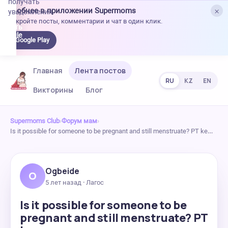
получать
×
Удобнее в приложении Supermoms
уведомления.
Откройте посты, комментарии и чат в один клик.
качать
 Google
Google Play
lay
Главная
Лента постов
RU
KZ
EN
Викторины
Блог
Supermoms Club
›
Форум мам
›
Is it possible for someone to be pregnant and still menstruate? PT ke…
Ogbeide
O
5 лет назад · Лагос
Is it possible for someone to be
pregnant and still menstruate? PT