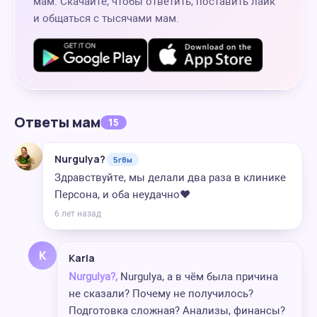
мам. Скачайте, чтобы ответить, поставить лайк
и общаться с тысячами мам.
Ответы мам
15
Nurgulya?
5г8м
Здравствуйте, мы делали два раза в клинике
Персона, и оба неудачно❤️
6 лет назад
K
Karla
Nurgulya?,
Nurgulya, а в чём была причина
не сказали? Почему не получилось?
Подготовка сложная? Анализы, финансы?