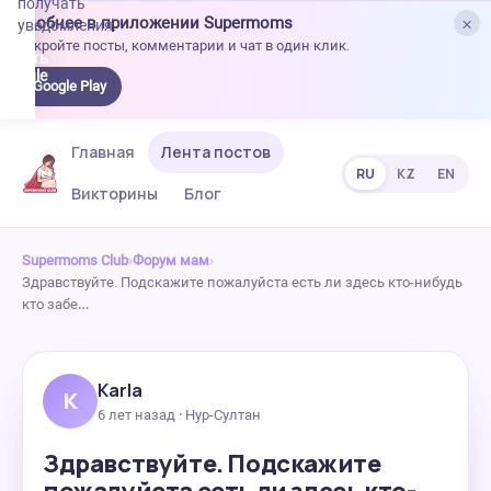
получать
×
Удобнее в приложении Supermoms
уведомления.
Откройте посты, комментарии и чат в один клик.
качать
 Google
Google Play
lay
Главная
Лента постов
RU
KZ
EN
Викторины
Блог
Supermoms Club
›
Форум мам
›
Здравствуйте. Подскажите пожалуйста есть ли здесь кто-нибудь
кто забе…
Karla
K
6 лет назад · Нур-Султан
Здравствуйте. Подскажите