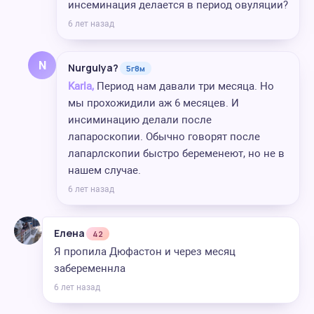
инсеминация делается в период овуляции?
6 лет назад
N
Nurgulya?
5г8м
Karla,
Период нам давали три месяца. Но
мы прохожидили аж 6 месяцев. И
инсиминацию делали после
лапароскопии. Обычно говорят после
лапарлскопии быстро беременеют, но не в
нашем случае.
6 лет назад
Елена
42
Я пропила Дюфастон и через месяц
забеременнла
6 лет назад