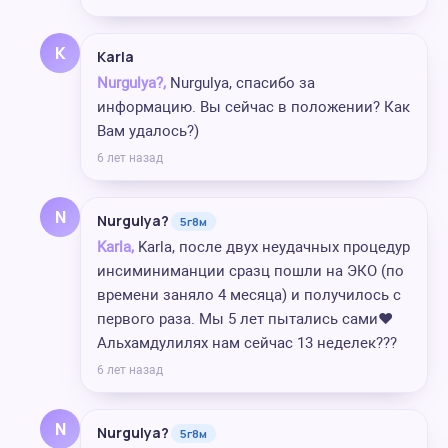
K
Karla
Nurgulya?,
Nurgulya, спасибо за
информацию. Вы сейчас в положении? Как
Вам удалось?)
6 лет назад
N
Nurgulya?
5г8м
Karla,
Karla, после двух неудачных процедур
инсиминиманции сразц пошли на ЭКО (по
времени заняло 4 месяца) и получилось с
первого раза. Мы 5 лет пытались сами❤️
Альхамдулилях нам сейчас 13 неделек???
6 лет назад
N
Nurgulya?
5г8м