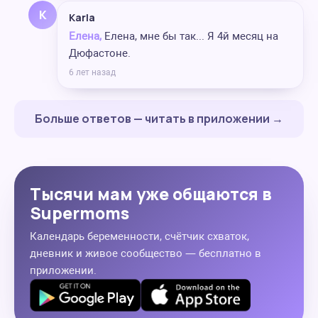
K
Karla
Елена,
Елена, мне бы так... Я 4й месяц на
Дюфастоне.
6 лет назад
Больше ответов — читать в приложении →
Тысячи мам уже общаются в
Supermoms
Календарь беременности, счётчик схваток,
дневник и живое сообщество — бесплатно в
приложении.