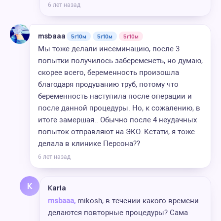
6 лет назад
msbaaa
5г10м
5г10м
5г10м
Мы тоже делали инсеминацию, после 3
попытки получилось забеременеть, но думаю,
скорее всего, беременность произошла
благодаря продуванию труб, потому что
беременность наступила после операции и
после данной процедуры. Но, к сожалению, в
итоге замершая.. Обычно после 4 неудачных
попыток отправляют на ЭКО. Кстати, я тоже
делала в клинике Персона??
6 лет назад
K
Karla
msbaaa,
mikosh, в течении какого времени
делаются повторные процедуры? Сама