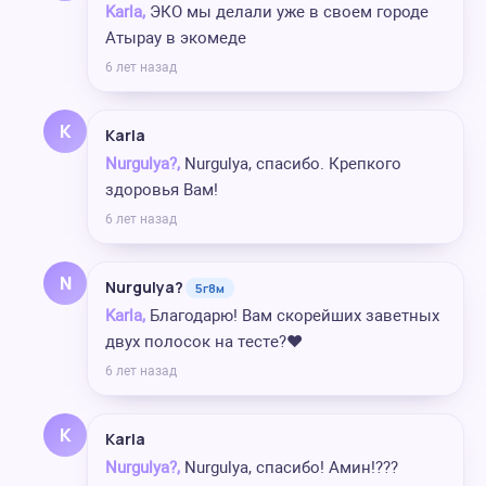
Karla,
ЭКО мы делали уже в своем городе
Атырау в экомеде
6 лет назад
K
Karla
Nurgulya?,
Nurgulya, спасибо. Крепкого
здоровья Вам!
6 лет назад
N
Nurgulya?
5г8м
Karla,
Благодарю! Вам скорейших заветных
двух полосок на тесте?❤️
6 лет назад
K
Karla
Nurgulya?,
Nurgulya, спасибо! Амин!???