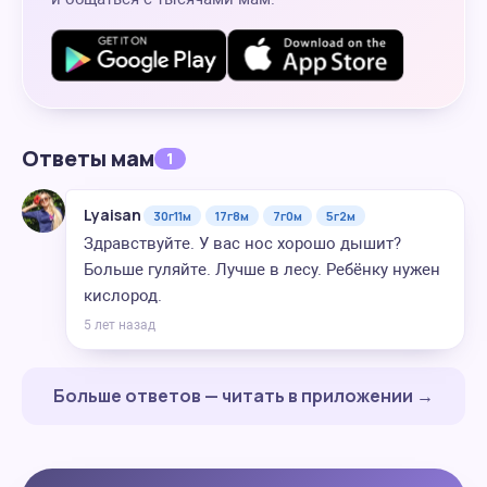
Ответы мам
1
Lyaisan
30г11м
17г8м
7г0м
5г2м
Здравствуйте. У вас нос хорошо дышит?
Больше гуляйте. Лучше в лесу. Ребёнку нужен
кислород.
5 лет назад
Больше ответов — читать в приложении →