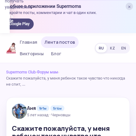
получать
×
Удобнее в приложении Supermoms
уведомления.
Откройте посты, комментарии и чат в один клик.
качать
 Google
Google Play
lay
Главная
Лента постов
RU
KZ
EN
Викторины
Блог
Supermoms Club
›
Форум мам
›
Скажите пожалуйста, у меня ребенок такое чувство что никогда
не спит, …
Аня
9г1м
5г4м
5 лет назад · Черновцы
Скажите пожалуйста, у меня