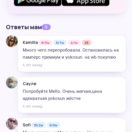
Ответы мам
5
Kamilla
8г11м
6г7м
4г1м
28
Много чего перепробовала. Остановилась на
памперс премиум и yokosun. на wb покупаю
6 лет назад
Сауле
Попробуйте Mello. Очень мягкие,цена
адекватная.yokosun жёстче
6 лет назад
Sofi
15г2м
6г0м