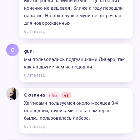
Мы выросли на Муни и гуны . Цена на них
конечно не дешевая , ближе к году перешли
на хагис. Но пока лучше муни не встречала
для новорожденных.
6 лет назад
G
guni
мы пользовались подгузниками Либеро, так
как на другие нам не подошли
6 лет назад
Сюзанна
7г5м
42
Хаггисами пользуемся около месяцев 3-4
последних, трусиками. Пока памперсы
были...пользовалась либеро.
6 лет назад