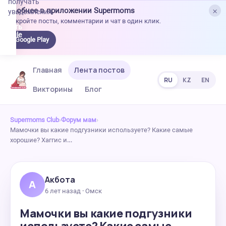
получать
×
Удобнее в приложении Supermoms
уведомления.
Откройте посты, комментарии и чат в один клик.
качать
 Google
Google Play
lay
Главная
Лента постов
RU
KZ
EN
Викторины
Блог
Supermoms Club
›
Форум мам
›
Мамочки вы какие подгузники используете? Какие самые
хорошие? Хаггис и…
Акбота
А
6 лет назад · Омск
Мамочки вы какие подгузники