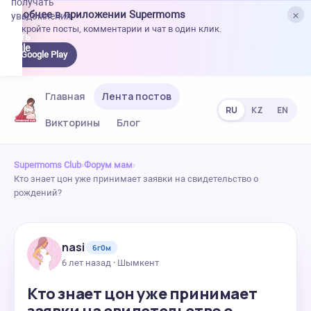
получать
×
Удобнее в приложении Supermoms
уведомления.
Откройте посты, комментарии и чат в один клик.
качать
 Google
Google Play
lay
Главная
Лента постов
RU
KZ
EN
Викторины
Блог
Supermoms Club
›
Форум мам
›
Кто знает цон уже принимает заявки на свидетельство о
рождений?
nasi
6г0м
6 лет назад · Шымкент
Кто знает цон уже принимает