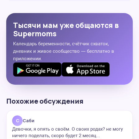
Тысячи мам уже общаются в
Supermoms
Календарь беременности, счётчик схваток,
дневник и живое сообщество — бесплатно в
приложении.
Похожие обсуждения
С
Саби
Девочки, я опять о своём. О своих родах? не могу
ничего поделать, скоро будет 2 месяц...