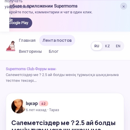
получать
×
Удобнее в приложении Supermoms
уведомления.
Откройте посты, комментарии и чат в один клик.
качать
 Google
Google Play
lay
Главная
Лента постов
RU
KZ
EN
Викторины
Блог
Supermoms Club
›
Форум мам
›
Сәлеметсіздер ме？2.5 ай болды менің тұрмысқа шыққаныма
тестпен тексері…
Іңкәр
42
6 лет назад · Тараз
Сәлеметсіздер ме？2.5 ай болды