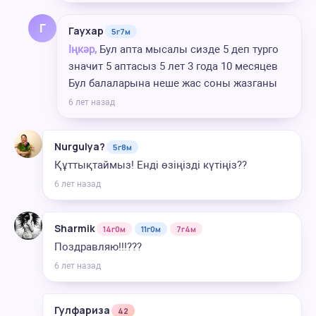
Г
Гаухар
5г7м
Іңкәр,
Бул апта мысалы сизде 5 деп турго
значит 5 аптасыз 5 лет 3 года 10 месяцев
Бул балаларына неше жас соны жазганы
6 лет назад
Nurgulya?
5г8м
Құттықтаймыз! Енді өзіңізді күтіңіз??
6 лет назад
Sharmik
14г0м
11г0м
7г4м
Поздравляю!!!???
6 лет назад
Гулфариза
42