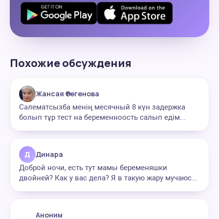
Похожие обсуждения
Жансая Өтегенова
Сәлематсызба менің месячный 8 күн задержка
болып тұр тест на беременноость салып едім...
Д
Динара
Доброй ночи, есть тут мамы беременяшки
двойней? Как у вас дела? Я в такую жару мучаюс...
Аноним