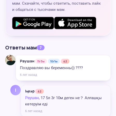
мам. Скачайте, чтобы ответить, поставить лайк
и общаться с тысячами мам.
Ответы мам
7
Раушан
11г3м
10г1м
42
Поздравляю вы беременны)) ????
6 лет назад
І
Іңкәр
42
Раушан,
17 5л 3г 10м деген не？ Алғашқы
көтеруім еді
6 лет назад