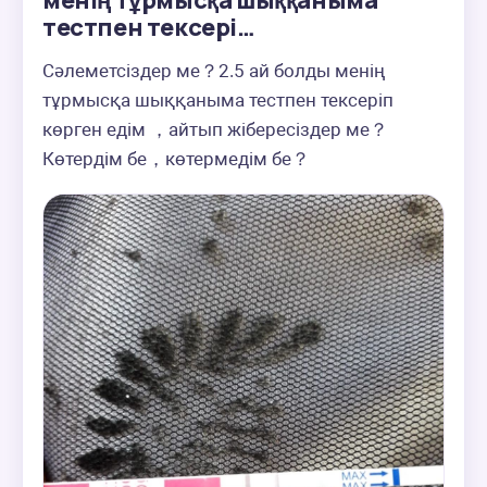
менің тұрмысқа шыққаныма
тестпен тексері…
Сәлеметсіздер ме？2.5 ай болды менің 
тұрмысқа шыққаныма тестпен тексеріп 
көрген едім ，айтып жібересіздер ме？
Көтердім бе，көтермедім бе？