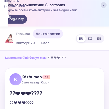
получать
×
Удобнее в приложении Supermoms
уведомления.
Откройте посты, комментарии и чат в один клик.
качать
 Google
Google Play
lay
Главная
Лента постов
RU
KZ
EN
Викторины
Блог
Supermoms Club
›
Форум мам
›
??❤️❤️❤️????
Kdzhuman
42
K
6 лет назад · Омск
??❤️❤️❤️????
??❤️❤️❤️????