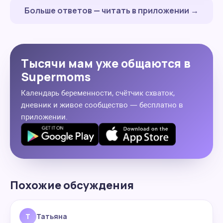
Больше ответов — читать в приложении →
Тысячи мам уже общаются в
Supermoms
Календарь беременности, счётчик схваток,
дневник и живое сообщество — бесплатно в
приложении.
Похожие обсуждения
Т
Татьяна