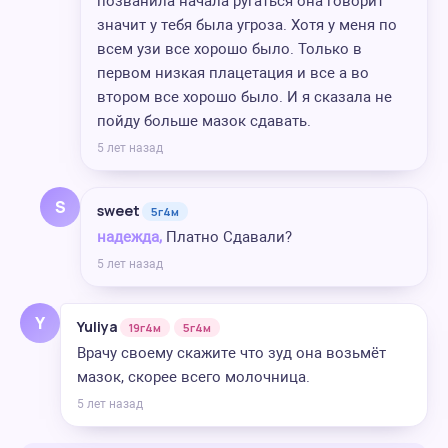
позванила начала ругаться она говорит
значит у тебя была угроза. Хотя у меня по
всем узи все хорошо было. Только в
первом низкая плацетация и все а во
втором все хорошо было. И я сказала не
пойду больше мазок сдавать.
5 лет назад
S
sweet
5г4м
надежда,
Платно Сдавали?
5 лет назад
Y
Yuliya
19г4м
5г4м
Врачу своему скажите что зуд она возьмёт
мазок, скорее всего молочница.
5 лет назад