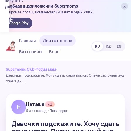
получать
×
Удобнее в приложении Supermoms
уведомления.
Откройте посты, комментарии и чат в один клик.
качать
 Google
Google Play
lay
Главная
Лента постов
RU
KZ
EN
Викторины
Блог
Supermoms Club
›
Форум мам
›
Девочки подскажите. Хочу сдать сама мазок. Очень сильный зуд.
Уже 3 дн…
Наташа
42
Н
5 лет назад · Павлодар
Девочки подскажите. Хочу сдать