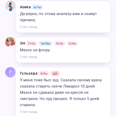
Aseka
4г7м
Да верно, по этому анализу вам и скажут
причину
5 лет назад
ЭН
17г1м
14г10м
11г3м
6г9м
Мазок на флору.
5 лет назад
Г
Гульзада
5г5м
42
У меня тоже был зуд. Сказала своему врачу
сказала ставить свечи Ливарол 10 дней.
Мазок не сдавала даже на кресле не
смотрела. Но зуд прошел. Я только 5 дней
ставила
5 лет назад