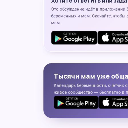
Хотите ответить или зада
Это обсуждение идёт в приложении
беременных и мам. Скачайте, чтобы 
мам.
Тысячи мам уже общ
Календарь беременности, счётчик с
живое сообщество — бесплатно в 