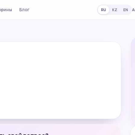
орины
Блог
А
RU
KZ
EN