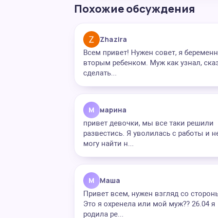
Похожие обсуждения
Zhazira
Всем привет! Нужен совет, я беремен
вторым ребенком. Муж как узнал, ска
сделать...
М
марина
привет девочки, мы все таки решили
развестись. Я уволилась с работы и н
могу найти н...
М
Маша
Привет всем, нужен взгляд со стороны
Это я охренела или мой муж?? 26.04 я
родила ре...