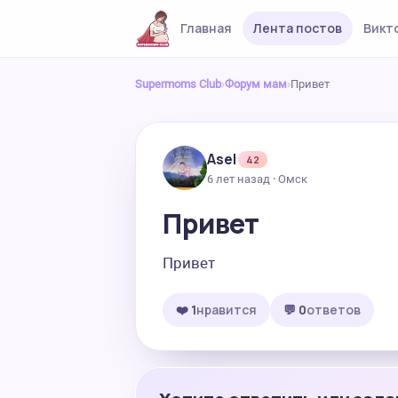
Главная
Лента постов
Викт
Supermoms Club
›
Форум мам
›
Привет
Asel
42
6 лет назад · Омск
Привет
Привет
❤️ 1
нравится
💬 0
ответов