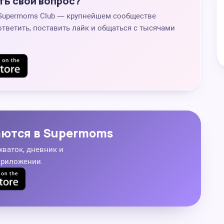
ть свой вопрос?
 Supermoms Club — крупнейшем сообществе
ответить, поставить лайк и общаться с тысячами
аются в Supermoms
хваток, дневник и
приложении.