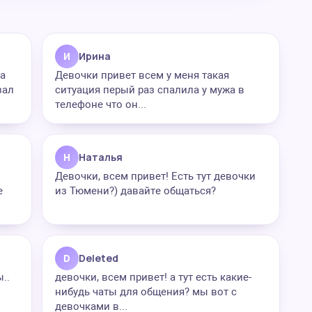
И
Ирина
на
Девочки привет всем у меня такая
зал
ситуация перый раз спалила у мужа в
телефоне что он...
Н
Наталья
Девочки, всем привет! Есть тут девочки
е
из Тюмени?) давайте общаться?
D
Deleted
..
девочки, всем привет! а тут есть какие-
нибудь чаты для общения? мы вот с
девочками в...