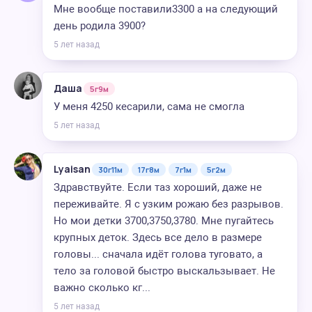
Мне вообще поставили3300 а на следующий
день родила 3900?
5 лет назад
Даша
5г9м
У меня 4250 кесарили, сама не смогла
5 лет назад
Lyaisan
30г11м
17г8м
7г1м
5г2м
Здравствуйте. Если таз хороший, даже не
переживайте. Я с узким рожаю без разрывов.
Но мои детки 3700,3750,3780. Мне пугайтесь
крупных деток. Здесь все дело в размере
головы... сначала идёт голова туговато, а
тело за головой быстро выскальзывает. Не
важно сколько кг...
5 лет назад