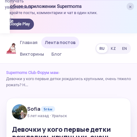
получать
×
Удобнее в приложении Supermoms
уведомления.
Откройте посты, комментарии и чат в один клик.
качать
 Google
Google Play
lay
Главная
Лента постов
RU
KZ
EN
Викторины
Блог
Supermoms Club
›
Форум мам
›
Девочки у кого первые детки рождались крупными, очень тяжело
рожать? Н…
Sofia
5г4м
5 лет назад · Уральск
Девочки у кого первые детки