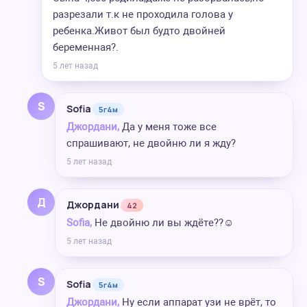
разрезали т.к не проходила голова у
ребенка.Живот был будто двойней
беременная?.
5 лет назад
S
Sofia
5г4м
Джордани,
Да у меня тоже все
спрашивают, не двойню ли я жду?
5 лет назад
Д
Джордани
42
Sofia,
Не двойню ли вы ждёте??☺️
5 лет назад
S
Sofia
5г4м
Джордани,
Ну если аппарат узи не врёт, то