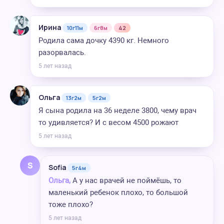
Ирина
10г11м
6г8м
42
Родила сама дочку 4390 кг. Немного
разорвалась.
5 лет назад
Ольга
13г2м
5г2м
Я сына родила на 36 неделе 3800, чему врач
то удивляется? И с весом 4500 рожают
5 лет назад
S
Sofia
5г4м
Ольга,
А у нас врачей не поймёшь, то
маленький ребенок плохо, то большой
тоже плохо?
5 лет назад