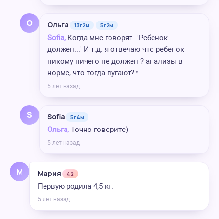
О
Ольга
13г2м
5г2м
Sofia,
Когда мне говорят: "Ребенок
должен..." И т.д. я отвечаю что ребенок
никому ничего не должен ? анализы в
норме, что тогда пугают?‍♀️
5 лет назад
S
Sofia
5г4м
Ольга,
Точно говорите)
5 лет назад
М
Мария
42
Первую родила 4,5 кг.
5 лет назад