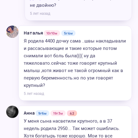
не двойню?
5 лет назад
Наталья
10г10м
5г4м
Я родила 4400 дочку сама ..швы накладывали
и рассасывающие и такие которые потом
снимали вот боль была(((( ну да
тяжеловато.сейчас тоже говорят крупный
малыш ,хотя живот не такой огромный как в
первую беременность.но по узи говорят
крупный?
5 лет назад
Анна
9г6м
19г3м
42
У меня сына насветили крупного, а в 37
недель родила 2950... Так может ошиблись.
Хотя богатырь тоже хорошо. Мои то все