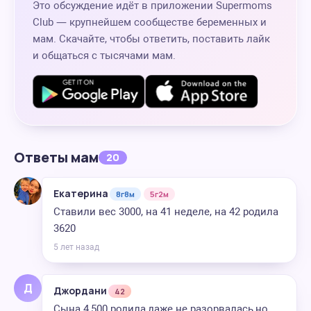
Это обсуждение идёт в приложении Supermoms
Club — крупнейшем сообществе беременных и
мам. Скачайте, чтобы ответить, поставить лайк
и общаться с тысячами мам.
Ответы мам
20
Екатерина
8г8м
5г2м
Ставили вес 3000, на 41 неделе, на 42 родила
3620
5 лет назад
Д
Джордани
42
Сына 4,500 родила,даже не разорвалась,но