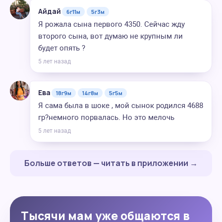
Айдай
6г11м
5г3м
Я рожала сына первого 4350. Сейчас жду
второго сына, вот думаю не крупным ли
будет опять ?
5 лет назад
Ева
18г9м
14г8м
5г5м
Я сама была в шоке , мой сынок родился 4688
гр?немного порвалась. Но это мелочь
5 лет назад
Больше ответов — читать в приложении →
Тысячи мам уже общаются в