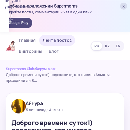
получать
×
Удобнее в приложении Supermoms
уведомления.
Откройте посты, комментарии и чат в один клик.
качать
 Google
Google Play
lay
Главная
Лента постов
RU
KZ
EN
Викторины
Блог
Supermoms Club
›
Форум мам
›
Доброго времени суток!) подскажите, кто живет в Алматы,
проходили ли В…
Айнура
5 лет назад · Алматы
Доброго времени суток!)