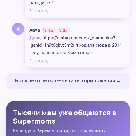
находится?
5 лет назад
A
Aaya
15г0м
5г2м
Дана,
https://instagram.com/_mamaplus?
igshid=1n9t6qbvt5m2r я ходила сюда в 2011
году, называется мама плюс
5 лет назад
Больше ответов — читать в приложении →
Тысячи мам уже общаются в
Supermoms
Календарь беременности, счётчик схваток,