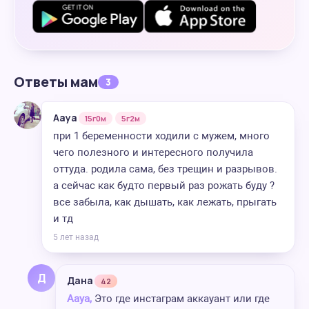
Ответы мам
3
Aaya
15г0м
5г2м
при 1 беременности ходили с мужем, много
чего полезного и интересного получила
оттуда. родила сама, без трещин и разрывов.
а сейчас как будто первый раз рожать буду ?
все забыла, как дышать, как лежать, прыгать
и тд
5 лет назад
Д
Дана
42
Aaya,
Это где инстаграм аккауант или где