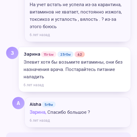
На учет встать не успела из-за карантина,
витаминов не хватает, постоянно изжога,
токсикоз и усталость , вялость . ? из-за
этого боюсь
6 лет назад
З
Зарина
15г4м
23г0м
42
Элевит хотя бы возьмите витамины, они без
назначения врача. Постарайтесь питание
наладить
6 лет назад
A
Aisha
5г8м
Зарина,
Спасибо большое ?
6 лет назад