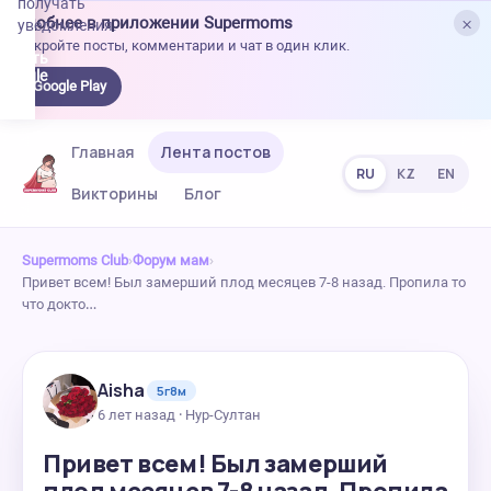
получать
×
Удобнее в приложении Supermoms
уведомления.
Откройте посты, комментарии и чат в один клик.
качать
 Google
Google Play
lay
Главная
Лента постов
RU
KZ
EN
Викторины
Блог
Supermoms Club
›
Форум мам
›
Привет всем! Был замерший плод месяцев 7-8 назад. Пропила то
что докто…
Aisha
5г8м
6 лет назад · Нур-Султан
Привет всем! Был замерший