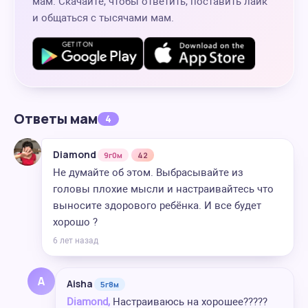
мам. Скачайте, чтобы ответить, поставить лайк
и общаться с тысячами мам.
Ответы мам
4
Diamond
9г0м
42
Не думайте об этом. Выбрасывайте из
головы плохие мысли и настраивайтесь что
выносите здорового ребёнка. И все будет
хорошо ?
6 лет назад
A
Aisha
5г8м
Diamond,
Настраиваюсь на хорошее?????