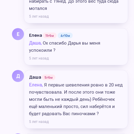
набирать с 19нед. До этого вес туда сюда
мотался
5 лет назад
Е
Елена
11г6м
4г10м
Даша,
Ох спасибо Дарья вы меня
успокоили ?
5 лет назад
Д
Даша
5г6м
Елена,
Я первые шевеления ровно в 20 нед
почувствовала. И после этого они тоже
могли быть не каждый день) Ребёночек
ещё маленький просто, сил наберётся и
будет радовать Вас пиночками ?
5 лет назад