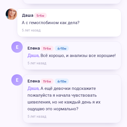
Даша
5г6м
А с гемоглобином как дела?
5 лет назад
Е
Елена
11г6м
4г10м
Даша,
Всё хорошо, и анализы все хорошие!
5 лет назад
Е
Елена
11г6м
4г10м
Даша,
А ещё девочки подскажите
пожалуйста я начала чувствовать
шевеления, но не каждый день я их
ощущаю это нормально?
5 лет назад