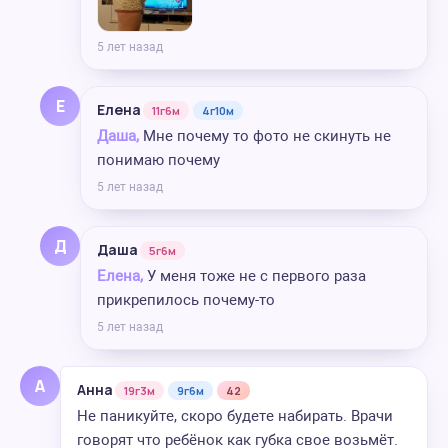
5 лет назад
Е
Елена
11г6м
4г10м
Даша,
Мне почему то фото не скинуть не
понимаю почему
5 лет назад
Д
Даша
5г6м
Елена,
У меня тоже не с первого раза
прикрепилось почему-то
5 лет назад
А
Анна
19г3м
9г6м
42
Не паникуйте, скоро будете набирать. Врачи
говорят что ребёнок как губка свое возьмёт.