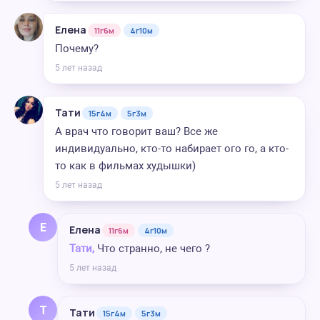
Елена
11г6м
4г10м
Почему?
5 лет назад
Тати
15г4м
5г3м
А врач что говорит ваш? Все же
индивидуально, кто-то набирает ого го, а кто-
то как в фильмах худышки)
5 лет назад
Е
Елена
11г6м
4г10м
Тати,
Что странно, не чего ?
5 лет назад
Т
Тати
15г4м
5г3м