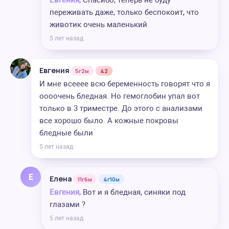
Евгения,
Спасибо, теперь не буду
переживать даже, только беспокоит, что
животик очень маленький
5 лет назад
Евгения
5г2м
42
И мне всееее всю беременность говорят что я
оооочень бледная. Но гемоглобин упал вот
только в 3 триместре. До этого с анализами
все хорошо было. А кожные покровы
бледные были
5 лет назад
Е
Елена
11г6м
4г10м
Евгения,
Вот и я бледная, синяки под
глазами ?
5 лет назад