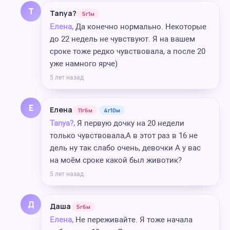
T
Tanya?
5г1м
Елена,
Да конечно нормально. Некоторые
до 22 недель не чувствуют. Я на вашем
сроке тоже редко чувствовала, а после 20
уже намного ярче)
5 лет назад
Е
Елена
11г6м
4г10м
Tanya?,
Я первую дочку на 20 недели
только чувствовала,А в этот раз в 16 не
дель ну так слабо очень, девочки А у вас
на моём сроке какой был животик?
5 лет назад
Д
Даша
5г6м
Елена,
Не переживайте. Я тоже начала