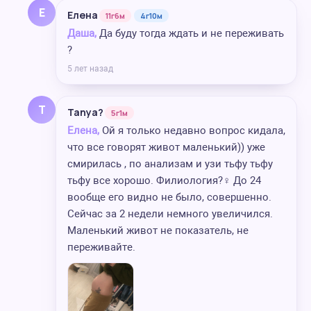
Е
Елена
11г6м
4г10м
Даша,
Да буду тогда ждать и не переживать
?
5 лет назад
T
Tanya?
5г1м
Елена,
Ой я только недавно вопрос кидала,
что все говорят живот маленький)) уже
смирилась , по анализам и узи тьфу тьфу
тьфу все хорошо. Филиология?‍♀️ До 24
вообще его видно не было, совершенно.
Сейчас за 2 недели немного увеличился.
Маленький живот не показатель, не
переживайте.