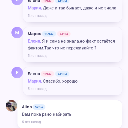
Елена
11г6м
4г10м
Мария,
Даже и так бывает, даже и не знала
5 лет назад
М
Мария
16г6м
4г11м
Елена,
Я и сама не знала,но факт остаётся
фактом.Так что не переживайте ?
5 лет назад
Е
Елена
11г6м
4г10м
Мария,
Спасибо, хорошо
5 лет назад
Alina
5г0м
Вам пока рано набирать.
5 лет назад