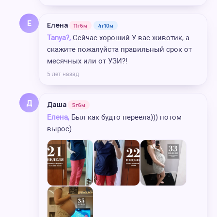
Е
Елена
11г6м
4г10м
Tanya?,
Сейчас хороший У вас животик, а
скажите пожалуйста правильный срок от
месячных или от УЗИ?!
5 лет назад
Д
Даша
5г6м
Елена,
Был как будто переела))) потом
вырос)