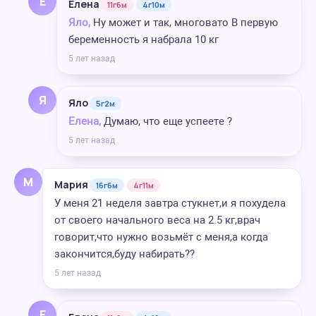
Е
Елена
11г6м
4г10м
Яло,
Ну может и так, многовато В первую
беременность я набрала 10 кг
5 лет назад
Я
Яло
5г2м
Елена,
Думаю, что еще успеете ?
5 лет назад
М
Мария
16г6м
4г11м
У меня 21 неделя завтра стукнет,и я похудела
от своего начального веса на 2.5 кг,врач
говорит,что нужно возьмёт с меня,а когда
закончится,буду набирать??
5 лет назад
Е