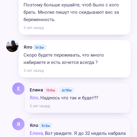
Поэтому больше кушайте, чтоб было с кого
брать. Многие пишут что скидывают вес за
беременность.
5 лет назад
Яло
5г2м
Скоро будете переживать, что много
набираете и есть хочется всегда ?
5 лет назад
Е
Елена
11г6м
4г10м
Яло,
Надеюсь что так и будет??
5 лет назад
Я
Яло
5г2м
Елена,
Вот увидите. Я до 32 недель набрала