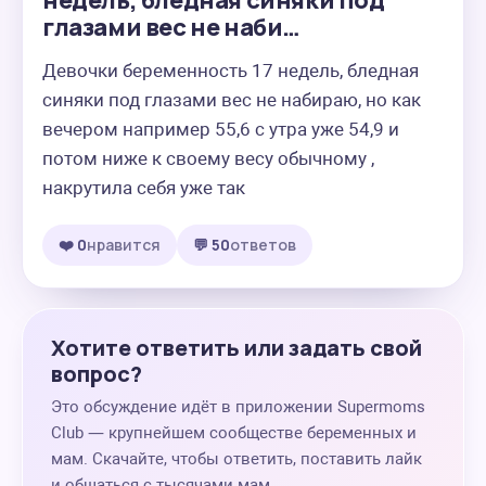
недель, бледная синяки под
глазами вес не наби…
Девочки беременность 17 недель, бледная 
синяки под глазами вес не набираю, но как 
вечером например 55,6 с утра уже 54,9 и 
потом ниже к своему весу обычному , 
накрутила себя уже так
❤️ 0
нравится
💬 50
ответов
Хотите ответить или задать свой
вопрос?
Это обсуждение идёт в приложении Supermoms
Club — крупнейшем сообществе беременных и
мам. Скачайте, чтобы ответить, поставить лайк
и общаться с тысячами мам.