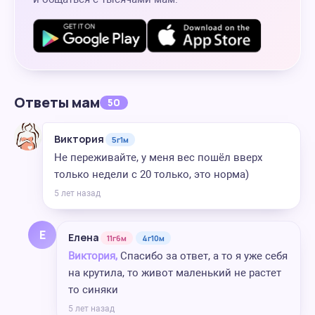
Ответы мам
50
Виктория
5г1м
Не переживайте, у меня вес пошёл вверх
только недели с 20 только, это норма)
5 лет назад
Е
Елена
11г6м
4г10м
Виктория,
Спасибо за ответ, а то я уже себя
на крутила, то живот маленький не растет
то синяки
5 лет назад