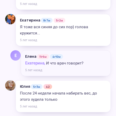
5 лет назад
Екатерина
8г7м
5г2м
Я тоже вся синяя до сих пор) голова
кружится...
5 лет назад
Е
Елена
11г6м
4г10м
Екатерина,
И что врач говорит?
5 лет назад
Юлия
5г3м
42
После 24 недели начала набирать вес, до
этого худела только
5 лет назад