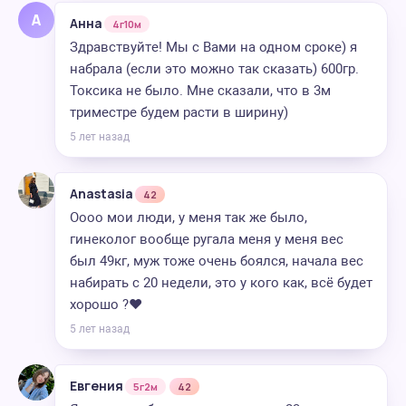
А
Анна
4г10м
Здравствуйте! Мы с Вами на одном сроке) я
набрала (если это можно так сказать) 600гр.
Токсика не было. Мне сказали, что в 3м
триместре будем расти в ширину)
5 лет назад
Anastasia
42
Оооо мои люди, у меня так же было,
гинеколог вообще ругала меня у меня вес
был 49кг, муж тоже очень боялся, начала вес
набирать с 20 недели, это у кого как, всё будет
хорошо ?❤️
5 лет назад
Евгения
5г2м
42