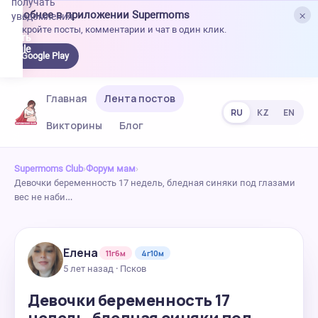
получать
×
Удобнее в приложении Supermoms
уведомления.
Откройте посты, комментарии и чат в один клик.
качать
 Google
Google Play
lay
Главная
Лента постов
RU
KZ
EN
Викторины
Блог
Supermoms Club
›
Форум мам
›
Девочки беременность 17 недель, бледная синяки под глазами
вес не наби…
Елена
11г6м
4г10м
5 лет назад · Псков
Девочки беременность 17