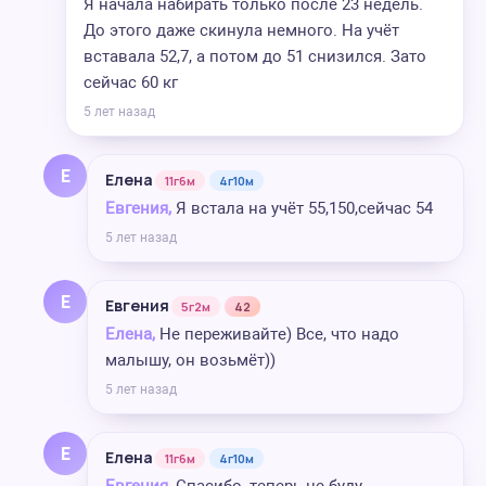
Я начала набирать только после 23 недель.
До этого даже скинула немного. На учёт
вставала 52,7, а потом до 51 снизился. Зато
сейчас 60 кг
5 лет назад
Е
Елена
11г6м
4г10м
Евгения,
Я встала на учёт 55,150,сейчас 54
5 лет назад
Е
Евгения
5г2м
42
Елена,
Не переживайте) Все, что надо
малышу, он возьмёт))
5 лет назад
Е
Елена
11г6м
4г10м