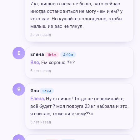
7 кг, лишнего веса не было, зато сейчас
иногда остановиться не могу - ем и ем? у
кого как. Но кушайте полноценно, чтобы
малыш из вас не тянул.
5 лет назад
Е
Елена
11г6м
4г10м
Яло,
Ем хорошо ?‍♀️?
5 лет назад
Я
Яло
5г2м
Елена,
Ну отлично! Тогда не переживайте,
всё будет ? моя подруга 23 кг набрала и это,
я считаю, тоже ни к чему??‍♀️
5 лет назад