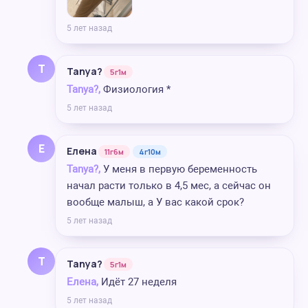
5 лет назад
T
Tanya?
5г1м
Tanya?,
Физиология *
5 лет назад
Е
Елена
11г6м
4г10м
Tanya?,
У меня в первую беременность
начал расти только в 4,5 мес, а сейчас он
вообще малыш, а У вас какой срок?
5 лет назад
T
Tanya?
5г1м
Елена,
Идёт 27 неделя
5 лет назад