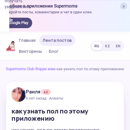
получать
×
Удобнее в приложении Supermoms
уведомления.
Откройте посты, комментарии и чат в один клик.
качать
 Google
Google Play
lay
Главная
Лента постов
RU
KZ
EN
Викторины
Блог
Supermoms Club
›
Форум мам
›
как узнать пол по этому приложению
Раиля
42
6 лет назад · Алматы
как узнать пол по этому
приложению