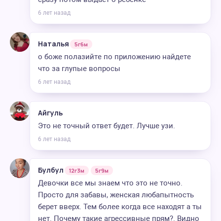
6 лет назад
Наталья
5г6м
о боже полазийте по приложению найдете
что за глупые вопросы
6 лет назад
Айгуль
Это не точный ответ будет. Лучше узи.
6 лет назад
Булбул
12г3м
5г9м
Девочки все мы знаем что это не точно.
Просто для забавы, женская любапытность
берет вверх. Тем более когда все находят а ты
нет. Почему такие агрессивные прям?. Видно