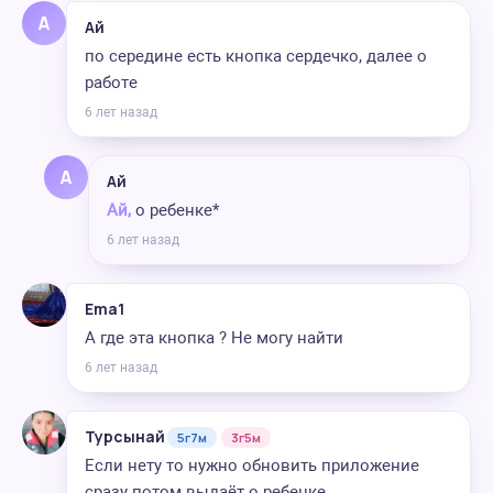
А
Ай
по середине есть кнопка сердечко, далее о
работе
6 лет назад
А
Ай
Ай,
о ребенке*
6 лет назад
Ema1
А где эта кнопка ? Не могу найти
6 лет назад
Турсынай
5г7м
3г5м
Если нету то нужно обновить приложение
сразу потом выдаёт о ребенке