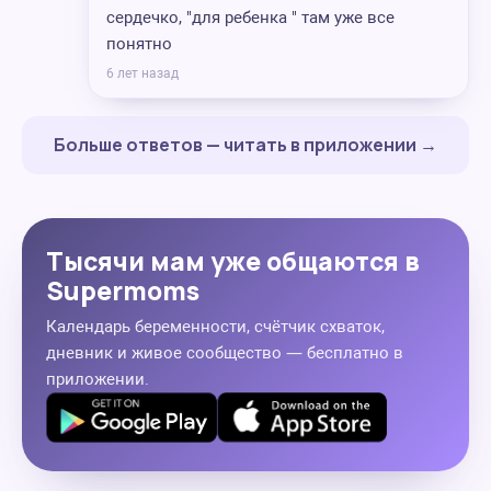
сердечко, "для ребенка " там уже все
понятно
6 лет назад
Больше ответов — читать в приложении →
Тысячи мам уже общаются в
Supermoms
Календарь беременности, счётчик схваток,
дневник и живое сообщество — бесплатно в
приложении.