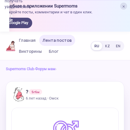
получать
×
Удобнее в приложении Supermoms
уведомления.
Откройте посты, комментарии и чат в один клик.
качать
 Google
Google Play
lay
Главная
Лента постов
RU
KZ
EN
Викторины
Блог
Supermoms Club
›
Форум мам
›
?
5г6м
6 лет назад · Омск