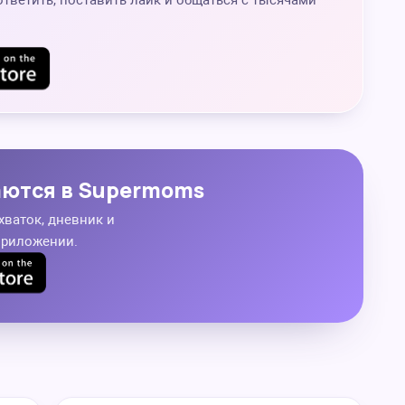
ответить, поставить лайк и общаться с тысячами
аются в Supermoms
хваток, дневник и
приложении.