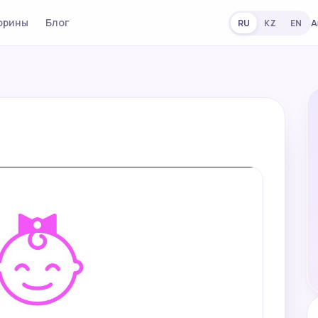
орины
Блог
А
RU
KZ
EN