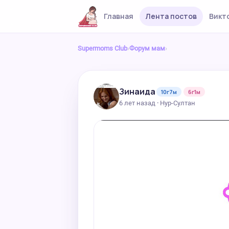
Главная
Лента постов
Викт
Supermoms Club
›
Форум мам
›
Зинаида
10г7м
6г1м
6 лет назад · Нур-Султан