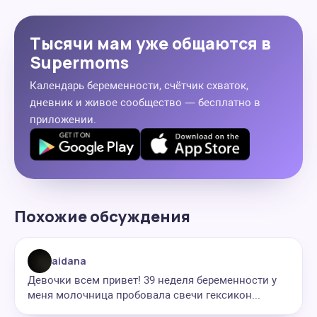
Тысячи мам уже общаются в
Supermoms
Календарь беременности, счётчик схваток,
дневник и живое сообщество — бесплатно в
приложении.
Похожие обсуждения
aidana
Девочки всем привет! 39 неделя беременности у
меня молочница пробовала свечи гексикон...