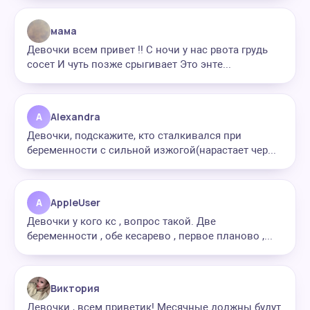
мама
Девочки всем привет !! С ночи у нас рвота грудь
сосет И чуть позже срыгивает Это энте...
A
Alexandra
Девочки, подскажите, кто сталкивался при
беременности с сильной изжогой(нарастает чер...
A
AppleUser
Девочки у кого кс , вопрос такой. Две
беременности , обе кесарево , первое планово ,...
Виктория
Девочки , всем приветик! Месячные должны будут