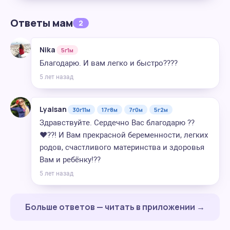
Ответы мам
2
Nika
5г1м
Благодарю. И вам легко и быстро????
5 лет назад
Lyaisan
30г11м
17г8м
7г0м
5г2м
Здравствуйте. Сердечно Вас благодарю ??
❤️??! И Вам прекрасной беременности, легких
родов, счастливого материнства и здоровья
Вам и ребёнку!??
5 лет назад
Больше ответов — читать в приложении →