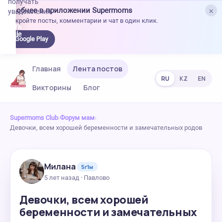
получать
×
Удобнее в приложении Supermoms
уведомления.
Откройте посты, комментарии и чат в один клик.
качать
 Google
Google Play
lay
Главная
Лента постов
RU
KZ
EN
Викторины
Блог
Supermoms Club
›
Форум мам
›
Девочки, всем хорошей беременности и замечательных родов
Милана
5г1м
5 лет назад · Павлово
Девочки, всем хорошей
беременности и замечательных