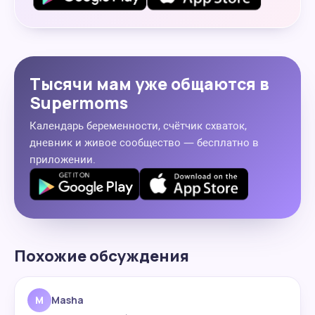
Тысячи мам уже общаются в
Supermoms
Календарь беременности, счётчик схваток,
дневник и живое сообщество — бесплатно в
приложении.
Похожие обсуждения
M
Masha