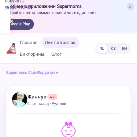
получать
×
Удобнее в приложении Supermoms
уведомления.
Откройте посты, комментарии и чат в один клик.
качать
 Google
Google Play
lay
Главная
Лента постов
RU
KZ
EN
Викторины
Блог
Supermoms Club
›
Форум мам
›
Жаннур
42
6 лет назад · Рудный