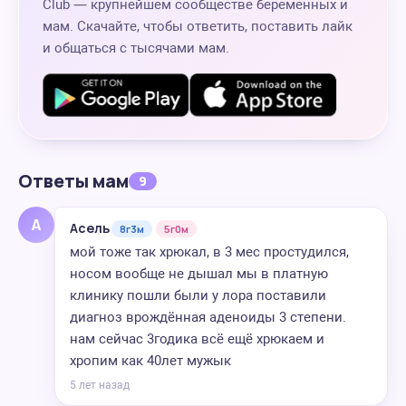
Club — крупнейшем сообществе беременных и
мам. Скачайте, чтобы ответить, поставить лайк
и общаться с тысячами мам.
Ответы мам
9
А
Асель
8г3м
5г0м
мой тоже так хрюкал, в 3 мес простудился,
носом вообще не дышал мы в платную
клинику пошли были у лора поставили
диагноз врождённая аденоиды 3 степени.
нам сейчас 3годика всё ещё хрюкаем и
хропим как 40лет мужык
5 лет назад