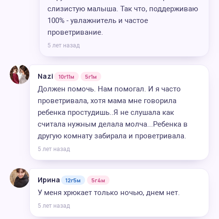
слизистую малыша. Так что, поддерживаю
100% - увлажнитель и частое
проветривание.
5 лет назад
Nazi
10г11м
5г1м
Должен помочь. Нам помогал. И я часто
проветривала, хотя мама мне говорила
ребенка простудишь..Я не слушала как
считала нужным делала молча...Ребенка в
другую комнату забирала и проветривала.
5 лет назад
Ирина
12г5м
5г4м
У меня хрюкает только ночью, днем нет.
5 лет назад