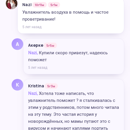
Nazi
10г11м
5г1м
Увлажнитель воздуха в помощь и частое
проветривание!
5 лет назад
А
Акерке
5г5м
Nazi,
Купили скоро привезут, надеюсь
поможет
5 лет назад
K
Kristina
5г3м
Nazi,
Хотела тоже написать, что
увлажнитель поможет ? я сталкивалась с
этим у родственников, потом много читала
на эту тему. Это частая история у
новорождённых, но мамы путают это с
вирусом и начинают каплями портить