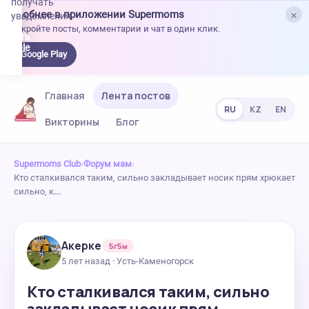
получать
×
Удобнее в приложении Supermoms
уведомления.
Откройте посты, комментарии и чат в один клик.
качать
 Google
Google Play
lay
Главная
Лента постов
RU
KZ
EN
Викторины
Блог
Supermoms Club
›
Форум мам
›
Кто сталкивался таким, сильно закладывает носик прям хрюкает
сильно, к…
Акерке
5г5м
5 лет назад · Усть-Каменогорск
Кто сталкивался таким, сильно