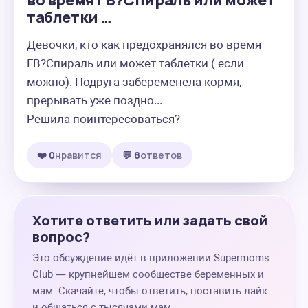
во время ГВ?Спираль или может
таблетки …
Девочки, кто как предохранялся во время 
ГВ?Спираль или может таблетки ( если 
можно). Подруга забеременела кормя, 
прерывать уже поздно...

Решила поинтересоваться?
❤️ 0
нравится
💬 8
ответов
Хотите ответить или задать свой
вопрос?
Это обсуждение идёт в приложении Supermoms
Club — крупнейшем сообществе беременных и
мам. Скачайте, чтобы ответить, поставить лайк
и общаться с тысячами мам.