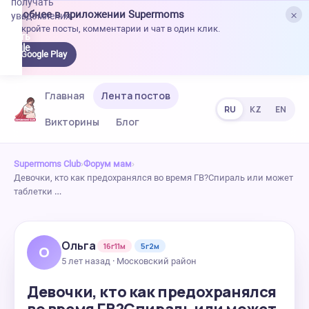
получать
×
Удобнее в приложении Supermoms
уведомления.
Откройте посты, комментарии и чат в один клик.
качать
 Google
Google Play
lay
Главная
Лента постов
RU
KZ
EN
Викторины
Блог
Supermoms Club
›
Форум мам
›
Девочки, кто как предохранялся во время ГВ?Спираль или может
таблетки …
Ольга
16г11м
5г2м
О
5 лет назад · Московский район
Девочки, кто как предохранялся