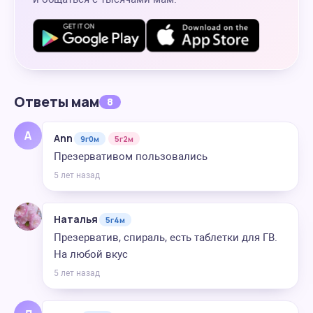
Ответы мам
8
A
Ann
9г0м
5г2м
Презервативом пользовались
5 лет назад
Наталья
5г4м
Презерватив, спираль, есть таблетки для ГВ.
На любой вкус
5 лет назад