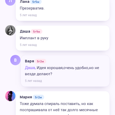
Л
Лана
5г5м
Презерватив.
5 лет назад
Даша
5г9м
Имплант в руку
5 лет назад
В
Варя
5г2м
Даша,
Идея хорошая,очень удобно,но не
везде делают?
5 лет назад
Мария
5г2м
Тоже думала спираль поставить, но как
поспрашивала от неё так долго месячные