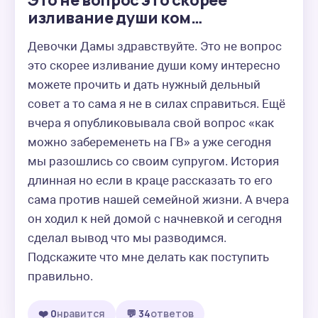
Это не вопрос это скорее
изливание души ком…
Девочки Дамы здравствуйте. Это не вопрос 
это скорее изливание души кому интересно 
можете прочить и дать нужный дельный 
совет а то сама я не в силах справиться. Ещё 
вчера я опубликовывала свой вопрос «как 
можно забеременеть на ГВ» а уже сегодня 
мы разошлись со своим супругом. История 
длинная но если в краце рассказать то его 
сама против нашей семейной жизни. А вчера 
он ходил к ней домой с начневкой и сегодня 
сделал вывод что мы разводимся. 
Подскажите что мне делать как поступить 
правильно.
❤️ 0
нравится
💬 34
ответов