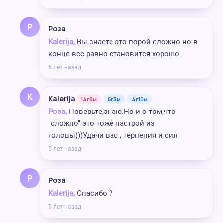
Р
Роза
Kalerija,
Вы знаете это порой сложно но в
конце все равно становится хорошо.
5 лет назад
K
Kalerija
14г8м
6г3м
4г10м
Роза,
Поверьте,знаю.Но и о том,что
"сложно" это тоже настрой из
головы)))Удачи вас , терпения и сил
5 лет назад
Р
Роза
Kalerija,
Спасибо ?
5 лет назад