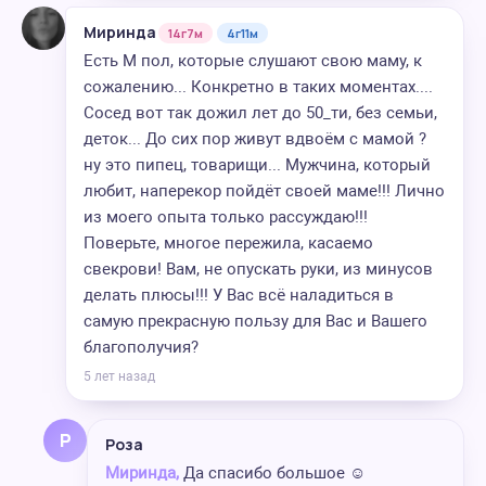
Миринда
14г7м
4г11м
Есть М пол, которые слушают свою маму, к
сожалению... Конкретно в таких моментах....
Сосед вот так дожил лет до 50_ти, без семьи,
деток... До сих пор живут вдвоëм с мамой ?
ну это пипец, товарищи... Мужчина, который
любит, наперекор пойдëт своей маме!!! Лично
из моего опыта только рассуждаю!!!
Поверьте, многое пережила, касаемо
свекрови! Вам, не опускать руки, из минусов
делать плюсы!!! У Вас всë наладиться в
самую прекрасную пользу для Вас и Вашего
благополучия?
5 лет назад
Р
Роза
Миринда,
Да спасибо большое ☺️