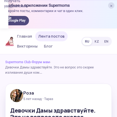
получать
×
Удобнее в приложении Supermoms
уведомления.
Откройте посты, комментарии и чат в один клик.
качать
 Google
Google Play
lay
Главная
Лента постов
RU
KZ
EN
Викторины
Блог
Supermoms Club
›
Форум мам
›
Девочки Дамы здравствуйте. Это не вопрос это скорее
изливание души ком…
Роза
5 лет назад · Тараз
Девочки Дамы здравствуйте.