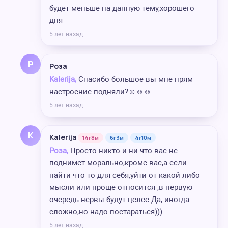
будет меньше на данную тему,хорошего
дня
5 лет назад
Р
Роза
Kalerija,
Спасибо большое вы мне прям
настроение подняли?☺️☺️☺️
5 лет назад
K
Kalerija
14г8м
6г3м
4г10м
Роза,
Просто никто и ни что вас не
поднимет морально,кроме вас,а если
найти что то для себя,уйти от какой либо
мысли или проще относится ,в первую
очередь нервы будут целее.Да, иногда
сложно,но надо постараться)))
5 лет назад