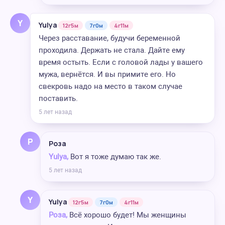
Y
Yulya
12г5м
7г0м
4г11м
Через расставание, будучи беременной
проходила. Держать не стала. Дайте ему
время остыть. Если с головой лады у вашего
мужа, вернётся. И вы примите его. Но
свекровь надо на место в таком случае
поставить.
5 лет назад
Р
Роза
Yulya,
Вот я тоже думаю так же.
5 лет назад
Y
Yulya
12г5м
7г0м
4г11м
Роза,
Всё хорошо будет! Мы женщины