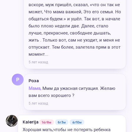
вскоре, муж пришёл, сказал, «что он так не
может, Что мама важней, Это его семья. Но
общаться будем.» и ушёл. Так вот, в начале
было плохо недели две. Далее, стало
лучше, прекраснее, свободнее дышать,
жить . Только вот, сам не уходит, и меня не
отпускает. Тем более, залетела прям в этот
момент...
5 лет назад
Р
Роза
Мама,
Ммм да ужасная ситуация. Желаю
вам всего хорошего ?
5 лет назад
Kalerija
14г8м
6г3м
4г10м
Хорошая мать,чтобы не потерять ребенка