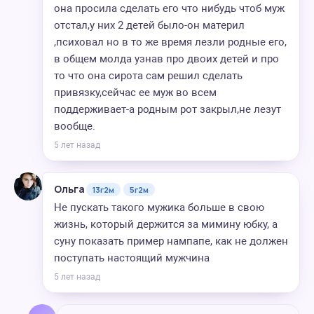
она просила сделать его что нибудь чтоб муж
отстал,у них 2 детей было-он материл
,психовал но в то же время лезли родные его,
в общем молда узнав про двоих детей и про
то что она сирота сам решил сделать
привязку,сейчас ее муж во всем
поддерживает-а родным рот закрыл,не лезут
вообще.
5 лет назад
Ольга
13г2м
5г2м
Не пускать такого мужика больше в свою
жизнь, который держится за мимину юбку, а
суну показать пример нампапе, как не должен
поступать настоящий мужчина
5 лет назад