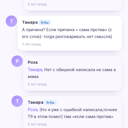
5 лет назад
Т
Тамара
5г5м
А причина? Если причина « сама против» (с
его слов)- тогда разговаривать нет смысла)
5 лет назад
Р
Роза
Тамара,
Нет с обишкой написала не сама а
мама
5 лет назад
Т
Тамара
5г5м
Роза,
Это я уже с ошибкой написала,точнее
Т9 в этом помог) там «если сама против»
5 лет назад