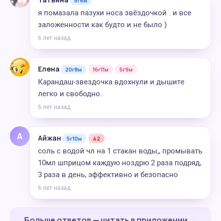
5г6м
я помазала пазухи носа звёздочкой . и все
заложенности как будто и не было )
6 лет назад
Елена
20г8м
16г11м
5г9м
Карандаш-звездочка вдохнули и дышите
легко и свободно.
6 лет назад
А
Айжан
5г10м
42
соль с водой чл на 1 стакан воды,, промывать
10мл шприцом каждую ноздрю 2 раза подряд,
3 раза в день, эффективно и безопасно
6 лет назад
Больше ответов — читать в приложении →