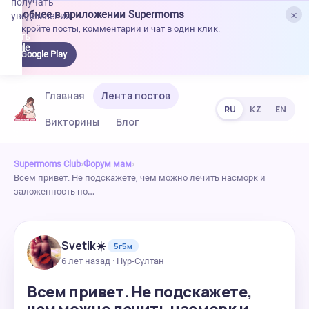
получать
×
Удобнее в приложении Supermoms
уведомления.
Откройте посты, комментарии и чат в один клик.
качать
 Google
Google Play
lay
Главная
Лента постов
RU
KZ
EN
Викторины
Блог
Supermoms Club
›
Форум мам
›
Всем привет. Не подскажете, чем можно лечить насморк и
заложенность но…
Svetik☀️
5г5м
6 лет назад · Нур-Султан
Всем привет. Не подскажете,