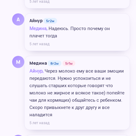
5 лет назад
А
Айнур
5г2м
Медина,
Надеюсь. Просто почему он
плачет тогда
5 лет назад
М
Медина
8г2м
5г1м
Айнур,
Через молоко ему все ваши эмоции
передаются. Нужно успокоиться и не
слушать старших которые говорят что
молоко не жирное и всякое такое) попейте
чаи для кормящих) общайтесь с ребенком.
Скоро привыкнете к друг другу и все
наладится
5 лет назад