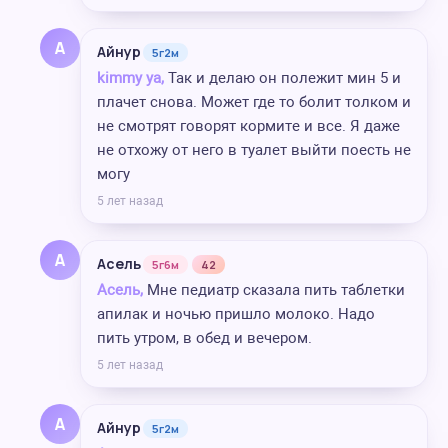
А
Айнур
5г2м
kimmy ya,
Так и делаю он полежит мин 5 и
плачет снова. Может где то болит толком и
не смотрят говорят кормите и все. Я даже
не отхожу от него в туалет выйти поесть не
могу
5 лет назад
А
Асель
5г6м
42
Асель,
Мне педиатр сказала пить таблетки
апилак и ночью пришло молоко. Надо
пить утром, в обед и вечером.
5 лет назад
А
Айнур
5г2м