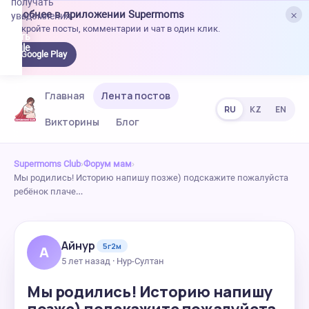
получать
×
Удобнее в приложении Supermoms
уведомления.
Откройте посты, комментарии и чат в один клик.
качать
 Google
Google Play
lay
Главная
Лента постов
RU
KZ
EN
Викторины
Блог
Supermoms Club
›
Форум мам
›
Мы родились! Историю напишу позже) подскажите пожалуйста
ребёнок плаче…
Айнур
5г2м
А
5 лет назад · Нур-Султан
Мы родились! Историю напишу