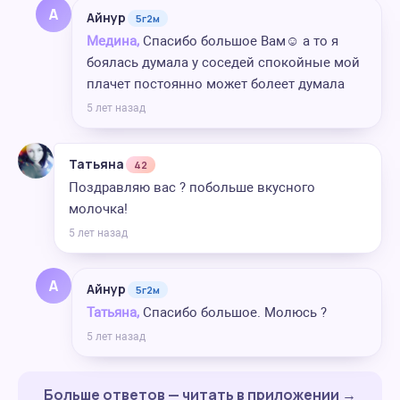
А
Айнур
5г2м
Медина,
Спасибо большое Вам☺️ а то я
боялась думала у соседей спокойные мой
плачет постоянно может болеет думала
5 лет назад
Татьяна
42
Поздравляю вас ? побольше вкусного
молочка!
5 лет назад
А
Айнур
5г2м
Татьяна,
Спасибо большое. Молюсь ?
5 лет назад
Больше ответов — читать в приложении →