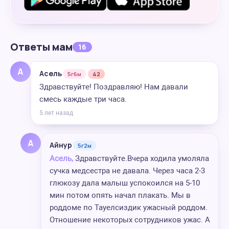
Ответы мам
16
А
Асель
5г6м
42
Здравствуйте! Поздравляю! Нам давали
смесь каждые три часа.
5 лет назад
А
Айнур
5г2м
Асель,
Здравствуйте.Вчера ходила умоляла
сучка медсестра не давала. Через часа 2-3
глюкозу дала малыш успокоился на 5-10
мин потом опять начал плакать. Мы в
роддоме по Тауелсиздик ужасный роддом.
Отношение некоторых сотрудников ужас. А