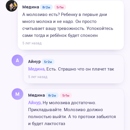
Медина
8г2м
5г1м
А молозиво есть? Ребенку в первые дни
много молока и не надо. Он просто
считывает вашу тревожность. Успокойтесь
сами тогда и ребёнок будет спокоен
5 лет назад
А
Айнур
5г2м
Медина,
Есть. Страшно что он плачет так
5 лет назад
М
Медина
8г2м
5г1м
Айнур,
Ну молозива достаточно.
Прикладывайте. Молозиво должно
полностью выйти. А то протоки забьются
и будет лактостаз