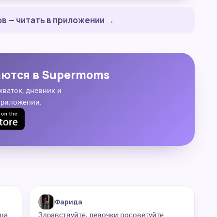
в — читать в приложении →
аются в Supermoms
хваток, дневник и
приложении.
Фарида
ица
Здравствуйте, девочки посоветуйте