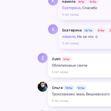
К
камила
9г1м
5г0м
Екатерина,
Спасибо
5 лет назад
Е
Екатерина
12г7м
9г9м
камила,
Не за что ☺️
5 лет назад
Z
Zukh
5г1м
Облепиховые свечи
5 лет назад
Ольга
13г1м
5г2м
Троксевазин, мазь Вишневского
5 лет назад