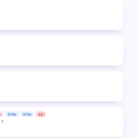
м
5г0м
5г0м
42
 ?