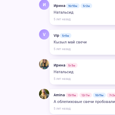
И
Ирина
16г10м
5г2м
Натальсид
5 лет назад
V
Vip
5г0м
Кызыл май свечи
5 лет назад
Ирина
5г3м
Натальсид
5 лет назад
Amina
13г11м
12г7м
10г11м
7г2
А облепиховые свечи пробовали
5 лет назад