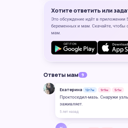
Хотите ответить или зада
Это обсуждение идёт в приложении
беременных и мам. Скачайте, чтобы 
мам.
Ответы мам
9
Екатерина
12г7м
9г9м
5г1м
Проктоседил-мазь. Снаружи узл
заживляет.
5 лет назад