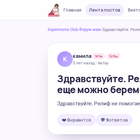
Главная
Лента постов
Викт
Supermoms Club
›
Форум мам
›
Здравствуйте. Рел
камила
9г1м
5г0м
К
5 лет назад · Актау
Здравствуйте. Ре
еще можно берем
Здравствуйте. Релиф не помога
❤️ 0
нравится
💬 9
ответов