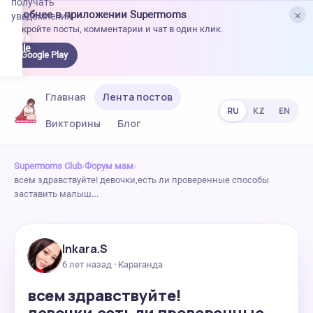
получать
×
Удобнее в приложении Supermoms
уведомления.
Откройте посты, комментарии и чат в один клик.
качать
 Google
Google Play
lay
Главная
Лента постов
RU
KZ
EN
Викторины
Блог
Supermoms Club
›
Форум мам
›
всем здравствуйте! девочки,есть ли проверенные способы
заставить малыш…
Inkara.S
6 лет назад · Караганда
всем здравствуйте!