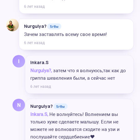
6 лет назад
Nurgulya?
5г8м
Зачем заставлять всему свое время!
6 лет назад
I
Inkara.S
Nurgulya?,
затем что я волнуюсь,так как до
гриппа шевеления были, а сейчас нет
6 лет назад
N
Nurgulya?
5г8м
Inkara.S,
Не волнуйтесь! Волнением вы
только хуже сделаете малышу. Если не
можете не волноватся сходите на узи и
послушайте сердцебиение❤️