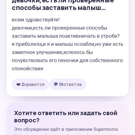
девочки,есть ли проверенные
способы заставить малыш…
всем здравствуйте!

девочки,есть ли проверенные способы 
заставить малыша поактивничать в утробе? 
я приболела,и я и малыш ослабли,но уже есть 
заметное улучшение,хотелось бы 
почувствовать его пеночки для собственного 
спокойствия
❤️ 2
нравится
💬 10
ответов
Хотите ответить или задать свой
вопрос?
Это обсуждение идёт в приложении Supermoms