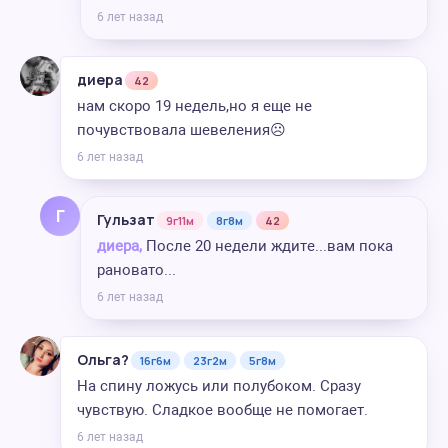
6 лет назад
диера
42
нам скоро 19 недель,но я еще не
почувствовала шевеления☹
6 лет назад
Г
Гульзат
9г11м
8г8м
42
диера,
После 20 недели ждите...вам пока
рановато...
6 лет назад
Ольга?
16г6м
23г2м
5г8м
На спину ложусь или полубоком. Сразу
чувствую. Сладкое вообще не помогает.
6 лет назад