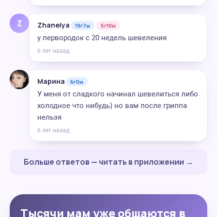
Z
Zhanelya
19г7м
5г10м
у первородок с 20 недель шевеления
6 лет назад
Марина
6г0м
У меня от сладкого начинал шевелиться либо
холодное что нибудь) но вам после гриппа
нельзя
6 лет назад
Больше ответов — читать в приложении →
Тысячи мам уже общаются в