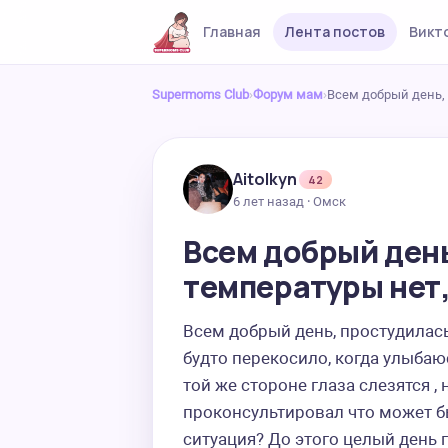
Главная
Лента постов
Викт
Supermoms Club
›
Форум мам
›
Всем добрый день, 
Aitolkyn
42
6 лет назад · Омск
Всем добрый день
температуры нет,
Всем добрый день, простудилась 
будто перекосило, когда улыбаюс
той же стороне глаза слезятся ,
проконсультировал что может бы
ситуация? До этого целый день г