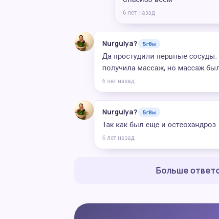
6 лет назад
Nurgulya?
5г8м
Да простудили нервные сосуды. 
получила массаж, но массаж бы
6 лет назад
Nurgulya?
5г8м
Так как был еще и остеохандроз
6 лет назад
Больше ответо