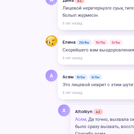
Дина
42
Лицевой нервтеріңізге суық тиг
болып жүрмесін.
6 лет назад
Елена
20г8м
16г11м
5г9м
Скорейшего вам выздоровления
6 лет назад
А
Асем
8г0м
6г0м
Это лицевой неврит с этим шути
6 лет назад
A
Aitolkyn
42
Асем,
Да точно, вызвала ск
было сразу вызвать, восст
Спасибо всем