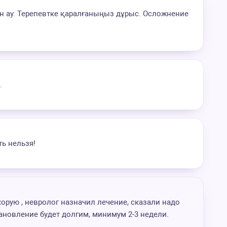
ен ау. Терепевтке қаралғаныңыз дұрыс. Осложнение
.
ть нельзя!
орую , невролог назначил лечение, сказали надо
ановление будет долгим, минимум 2-3 недели.