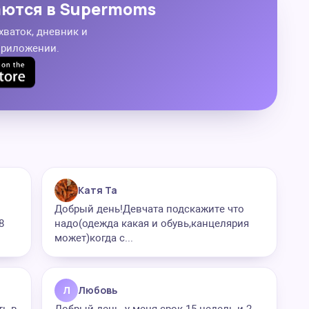
аются в Supermoms
хваток, дневник и
приложении.
Катя Та
Добрый день!Девчата подскажите что
8
надо(одежда какая и обувь,канцелярия
может)когда с...
Л
Любовь