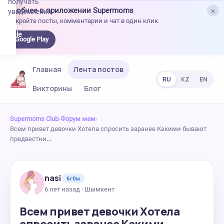
получать
×
Удобнее в приложении Supermoms
уведомления.
Откройте посты, комментарии и чат в один клик.
качать
 Google
Google Play
lay
Главная
Лента постов
RU
KZ
EN
Викторины
Блог
Supermoms Club
›
Форум мам
›
Всем привет девочки Хотела спросить заранее Какими бывают
предвестни…
nasi
6г0м
6 лет назад · Шымкент
Всем привет девочки Хотела