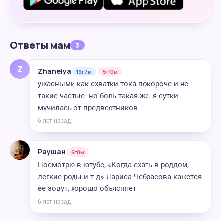
Ответы мам
3
Z
Zhanelya
19г7м
5г10м
ужасными как схватки тока покороче и не
такие частые. но боль такая же. я сутки
мучилась от предвестников
6 лет назад
Раушан
6г0м
Посмотрю в ютубе, «Когда ехать в роддом,
легкие роды и т.д» Лариса Чебрасова кажется
ее зовут, хорошо объясняет
6 лет назад